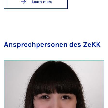
Learn more
An­s­prech­per­son­en des ZeKK