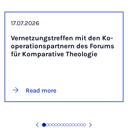
17.07.2026
Vernet­zung­stref­fen mit den Ko­
op­er­a­tion­spart­nern des For­ums
für Kom­par­at­ive Theo­lo­gie
Read more