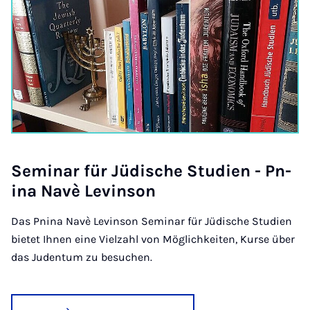
Sem­in­ar für Jüdis­che Stud­i­en - Pn­
ina Navè Lev­in­son
Das Pnina Navè Levinson Seminar für Jüdische Studien
bietet Ihnen eine Vielzahl von Möglichkeiten, Kurse über
das Judentum zu besuchen.