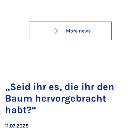
More news
„Seid ihr es, die ihr den
Baum her­vorge­b­racht
habt?“
11.07.2025