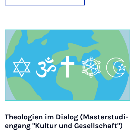
Theo­lo­gien im Dia­log (Mas­ter­stud­i­
engang "Kul­tur und Gesell­schaft")