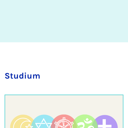
Stu­di­um