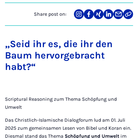
Share post on:
Share
Teilen
Teilen
Teilen
Teilen
Link
on
auf
auf
auf
über
kopi
Instagram
Facebook
Xing
LinkedIn
E-
Mail
„Seid ihr es, die ihr den
Baum hervorgebracht
habt?“
Scriptural Reasoning zum Thema Schöpfung und
Umwelt
Das Christlich-Islamische Dialogforum lud am 01. Juli
2025 zum gemeinsamen Lesen von Bibel und Koran ein.
Diesmal stand das Thema
Schöpfung und Umwelt
im