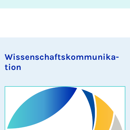
Wis­senschaft­skom­munika­
tion