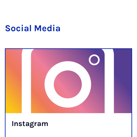
So­cial Me­dia
In­s­tagram