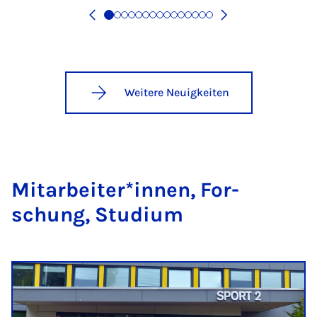
Weitere Neuigkeiten
Mit­a­r­bei­ter*in­nen, For­
schung, Stu­di­um