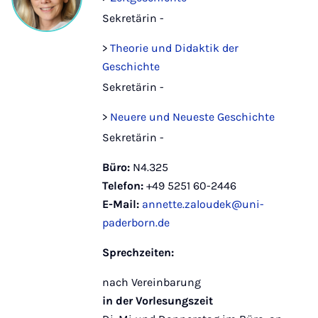
Sekretärin -
>
Theorie und Didaktik der
Geschichte
Sekretärin -
>
Neuere und Neueste Geschichte
Sekretärin -
Büro:
N4.325
Telefon:
+49 5251 60-2446
E-Mail:
annette.zaloudek@uni-
paderborn.de
Sprechzeiten:
nach Vereinbarung
in der Vorlesungszeit