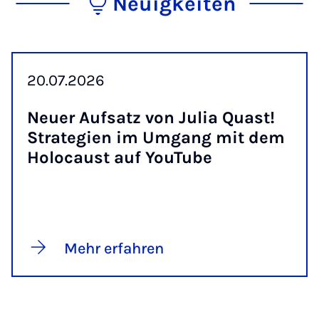
Neuigkeiten
20.07.2026
Neu­er Auf­satz von Ju­lia Quast!
Stra­te­gi­en im Um­gang mit dem
Ho­lo­caust auf You­Tube
Mehr erfahren