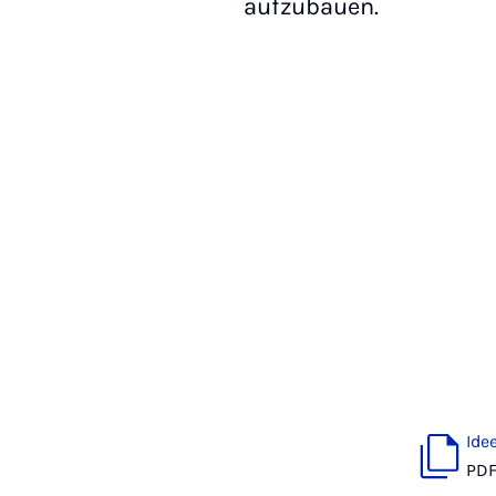
aufzubauen.
Ide
PD