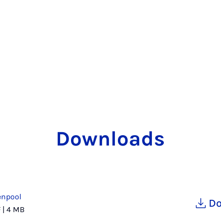
Downloads
enpool
Do
F
|
4 MB