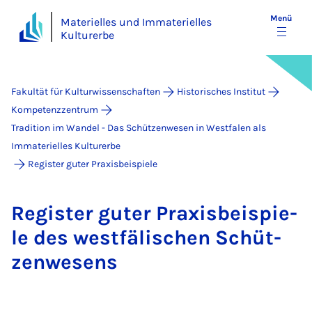
Menü
Materielles und Immaterielles
Kulturerbe
Fakultät für Kulturwissenschaften
Historisches Institut
Kompetenzzentrum
Tradition im Wandel - Das Schützenwesen in Westfalen als
Immaterielles Kulturerbe
Register guter Praxisbeispiele
Re­gis­ter gu­ter Pra­xis­bei­spie­
le des west­fä­li­schen Schüt­
zen­we­sens