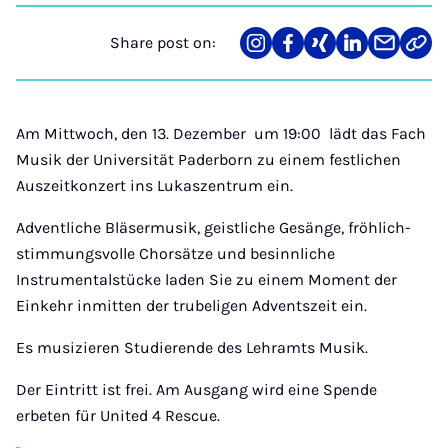
Share post on:
Share
Teilen
Teilen
Teilen
Teilen
Link
on
auf
auf
auf
über
kopi
Instagram
Facebook
Xing
LinkedIn
E-
Mail
Am Mittwoch, den 13. Dezember um 19:00 lädt das Fach
Musik der Universität Paderborn zu einem festlichen
Auszeitkonzert ins Lukaszentrum ein.
Adventliche Bläsermusik, geistliche Gesänge, fröhlich-
stimmungsvolle Chorsätze und besinnliche
Instrumentalstücke laden Sie zu einem Moment der
Einkehr inmitten der trubeligen Adventszeit ein.
Es musizieren Studierende des Lehramts Musik.
Der Eintritt ist frei. Am Ausgang wird eine Spende
erbeten für United 4 Rescue.