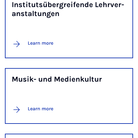
In­sti­tut­süber­gre­ifende Lehrver­
an­stal­tun­gen
Learn more
Mu­sik- und Medi­en­kul­tur
Learn more