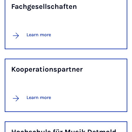
Fachgesell­schaften
Learn more
Ko­op­er­a­tion­spart­ner
Learn more