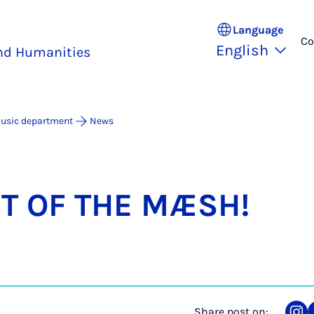
Language
Co
English
and Humanities
usic department
News
RT OF THE MÆSH!
Share post on: