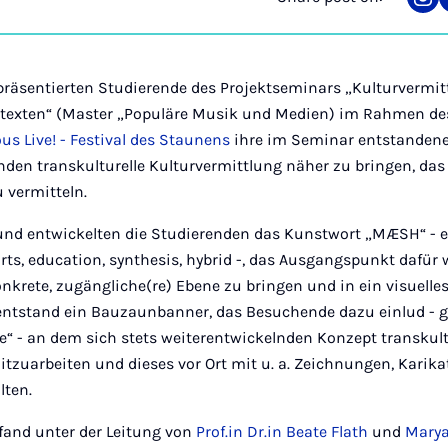
Sha
on
Ins
4 präsentierten Studierende des Projektseminars „Kulturvermit
ntexten“ (Master „Populäre Musik und Medien) im Rahmen des
s Live! - Festival des Staunens
ihre im Seminar entstandene P
den transkulturelle Kulturvermittlung näher zu bringen, das 
 vermitteln.
und entwickelten die Studierenden das Kunstwort „MÆSH“ - 
arts, education, synthesis, hybrid -, das Ausgangspunkt dafür 
nkrete, zugängliche(re) Ebene zu bringen und in ein visuelle
entstand ein Bauzaunbanner, das Besuchende dazu einlud - g
le“ - an dem sich stets weiterentwickelnden Konzept transkult
tzuarbeiten und dieses vor Ort mit u. a. Zeichnungen, Karik
lten.
fand unter der Leitung von
Prof.in Dr.in Beate Flath
und
Mary