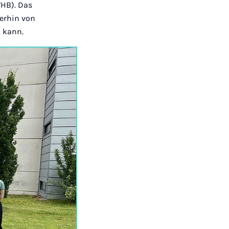
WHB). Das
erhin von
n kann.