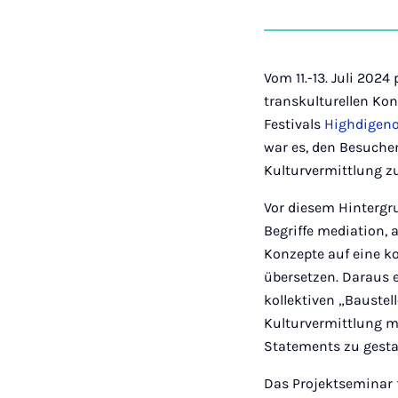
Vom 11.-13. Juli 202
transkulturellen Ko
Festivals
Highdigenou
war es, den Besuchen
Kulturvermittlung zu
Vor diesem Hintergr
Begriffe mediation, 
Konzepte auf eine ko
übersetzen. Daraus 
kollektiven „Baustel
Kulturvermittlung mi
Statements zu gesta
Das Projektseminar 