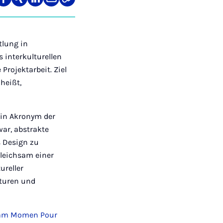
re
Teilen
Teilen
Teilen
Teilen
Link
auf
auf
auf
über
kopieren
tagram
Facebook
Xing
LinkedIn
E-
Mail
tlung in
 interkulturellen
rojektarbeit. Ziel
heißt,
ein Akronym der
war, abstrakte
s Design zu
leichsam einer
ureller
aturen und
am Momen Pour