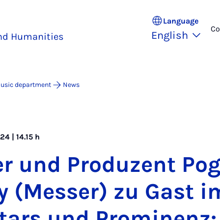
Language
Co
English
and Humanities
usic department
News
4 | 14.15 h
er und Produzent Po
ey (Mess­er) zu Gast 
Stars und Prom­in­enz: