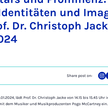
Iden­titäten und Im­a
f. Dr. Chris­toph Ja
2024
Share post on:
Sha
on
Ins
01.2024, lädt Prof. Dr. Christoph Jacke von 14.15 bis 15.45 Uhr
mit dem Musiker und Musikproduzenten Pogo McCartney ein