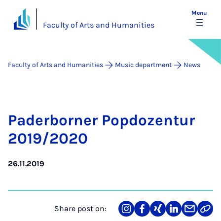
Menu
Faculty of Arts and Humanities
Faculty of Arts and Humanities
Music department
News
Pader­borner Pop­dozen­tur
2019/2020
26.11.2019
Share post on:
Share
Teilen
Teilen
Teilen
Teilen
Link