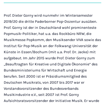
on
auf
auf
auf
über
kopi
Instagram
Facebook
Xing
LinkedIn
E-
Mail
Prof. Dieter Gorny wird nunmehr im Wintersemester
2019/20 die dritte Paderborner Pop-Dozentur ausüben.
Prof. Gorny ist der in Deutschland wohl prominenteste
Popmusik-Politiker, hat u.a. das Rockbüro NRW, die
Musikmesse Popkomm, den Musiksender VIVA sowie das
Institut für Pop-Musik an der Folkwang-Universität der
Künste in Essen/Bochum (mit u.a. Prof. Dr. Jacke) mit
aufgebaut. Im Jahr 2015 wurde Prof. Dieter Gorny zum
„Beauftragten für Kreative und Digitale Ökonomie“ des
Bundesministeriums für Wirtschaft und Energie
berufen. Seit 2000 ist er Präsidiumsmitglied des
Deutschen Musikrats, von 2007 bis 2017 war er
Vorstandsvorsitzender des Bundesverbands
Musikindustrie e.V., seit 2007 ist Prof. Gorny
Aufsichtsratsvorsitzender der Initiative Musik. Er wurde