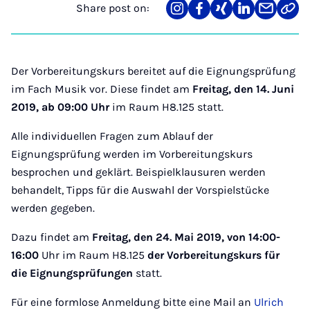
Share post on:
Share
Teilen
Teilen
Teilen
Teilen
Link
on
auf
auf
auf
über
kopi
Instagram
Facebook
Xing
LinkedIn
E-
Mail
Der Vorbereitungskurs bereitet auf die Eignungsprüfung
im Fach Musik vor. Diese findet am
Freitag, den 14. Juni
2019, ab 09:00 Uhr
im Raum H8.125 statt.
Alle individuellen Fragen zum Ablauf der
Eignungsprüfung werden im Vorbereitungskurs
besprochen und geklärt. Beispielklausuren werden
behandelt, Tipps für die Auswahl der Vorspielstücke
werden gegeben.
Dazu findet am
Freitag, den
24. Mai 2019, von 14:00-
16:00
Uhr im Raum H8.125
der Vorbereitungskurs für
die Eignungsprüfungen
statt.
Für eine formlose Anmeldung bitte eine Mail an
Ulrich