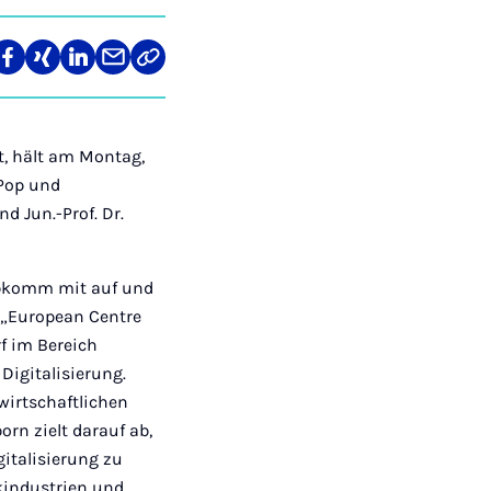
re
Teilen
Teilen
Teilen
Teilen
Link
auf
auf
auf
über
kopieren
tagram
Facebook
Xing
LinkedIn
E-
Mail
t, hält am Montag,
„Pop und
d Jun.-Prof. Dr.
opkomm mit auf und
r „European Centre
f im Bereich
Digitalisierung.
wirtschaftlichen
rn zielt darauf ab,
italisierung zu
kindustrien und