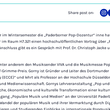
Share post on:
Sha
on
Ins
der im Wintersemester die „Paderborner Pop-Dozentur“ inne ha
hr im Raum H7.321 einen hochschulöffentlichen Vortrag über 
Anschluss gibt es ein Gespräch mit Prof. Dr. Christoph Jacke un
 unter anderem den Musiksender VIVA und die Musikmesse P
lf-Grimme-Preis. Gorny ist Gründer und Leiter des Dortmunde
 (ECCE)“ und lehrt als Professor an der Hochschule Düsseldor
und Medienwissenschaft. Gornys Lehrveranstaltung „Pop und 
sche, ökonomische und kulturelle Transformation einer kultur
gang „Populäre Musik und Medien“ an der Universität Paderbo
andel der populären Musik und ihrer Vermarktung durch Dig
utieren und Studierenden Einblicke in internationale Popmusi