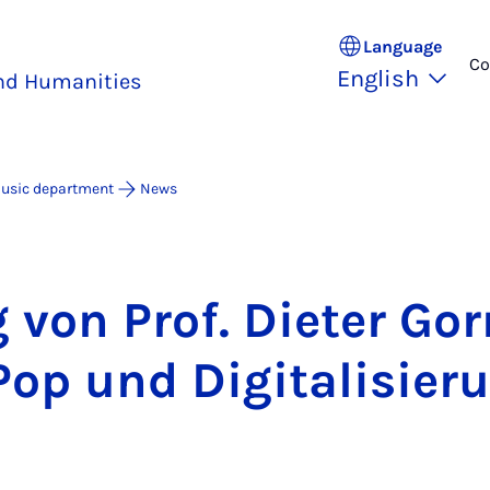
Language
Co
English
and Humanities
usic department
News
g von Prof. Di­eter Go
op und Di­git­al­is­ier