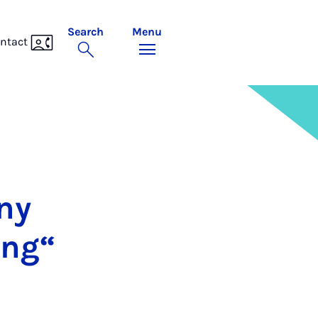
Search
Menu
ntact
rny
­ung“