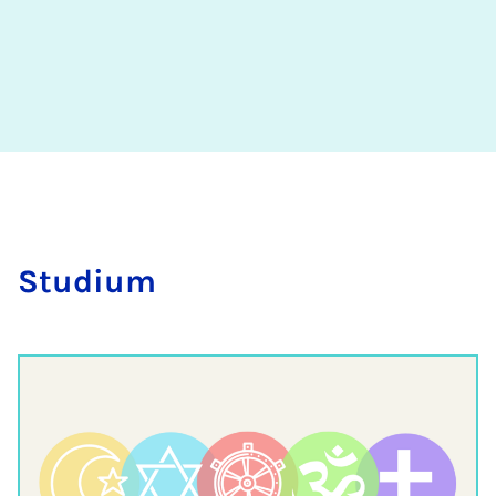
Stu­di­um