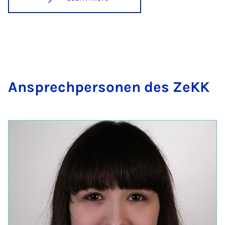
An­s­prech­per­son­en des ZeKK