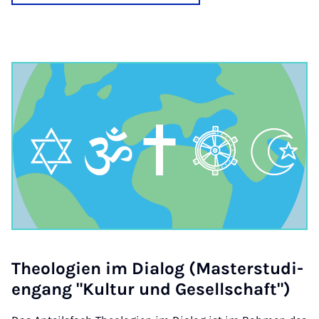
Theo­lo­gien im Dia­log (Mas­ter­stud­i­
engang "Kul­tur und Gesell­schaft")