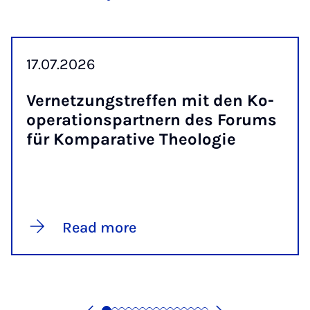
17.07.2026
Vernet­zung­stref­fen mit den Ko­
op­er­a­tion­spart­nern des For­ums
für Kom­par­at­ive Theo­lo­gie
Read more