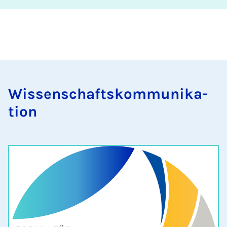
Wis­senschaft­skom­munika­
tion