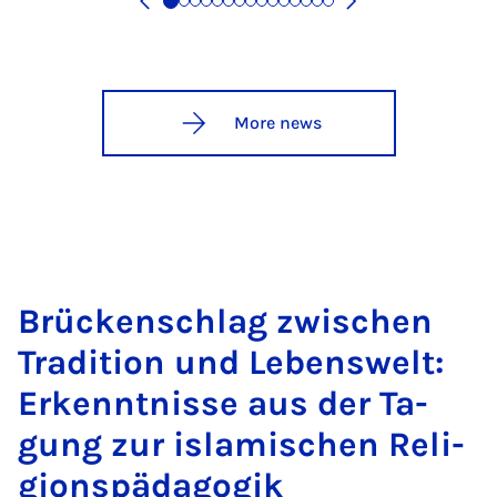
More news
Brück­ensch­lag zwis­chen
Tra­di­tion und Lebenswelt:
Erken­nt­n­isse aus der Ta­
gung zur is­lamis­chen Re­li­
gion­späd­ago­gik