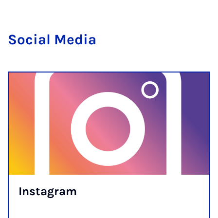
So­cial Me­dia
In­s­tagram