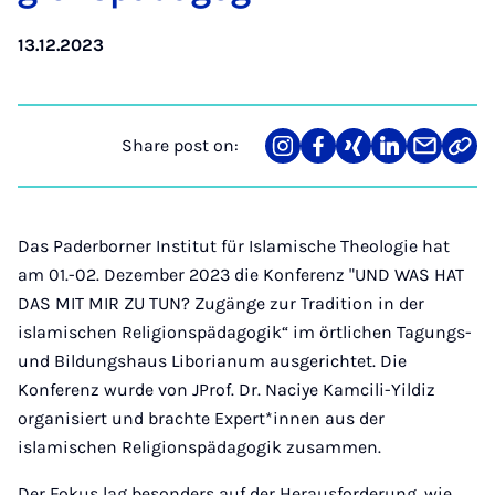
13.12.2023
Share post on:
Share
Teilen
Teilen
Teilen
Teilen
Link
on
auf
auf
auf
über
kopi
Instagram
Facebook
Xing
LinkedIn
E-
Mail
Das Paderborner Institut für Islamische Theologie hat
am 01.-02. Dezember 2023 die Konferenz "UND WAS HAT
DAS MIT MIR ZU TUN? Zugänge zur Tradition in der
islamischen Religionspädagogik“ im örtlichen Tagungs-
und Bildungshaus Liborianum ausgerichtet. Die
Konferenz wurde von JProf. Dr. Naciye Kamcili-Yildiz
organisiert und brachte Expert*innen aus der
islamischen Religionspädagogik zusammen.
Der Fokus lag besonders auf der Herausforderung, wie