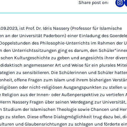
Share post on:
Sha
on
Ins
9.2023, ist Prof. Dr. Idris Nassery (Professor für Islamische
n an der Universität Paderborn) einer Einladung des Goerd
 Doppelstunden des Philosophie-Unterrichts im Rahmen der Un
 In den Unterrichtssitzungen ging es darum, den Schüler*inne
amischen Kulturgeschichte zu geben und angesichts ihrer diver
idaktisch angemessener Art und Weise für ein plurales Mite
ategien zu sensibilieren. Die Schülerinnen und Schüler hat
enheit, offene Fragen zum Islam und ihrem bisherigen Verst
religiösen oder nicht-religiösen Ausgangspunkten zu stellen u
e Religion aus der Innen- oder Außenperspektive zu vertiefe
Herrn Nassery Fragen über seinen Werdegang zur Universität, 
em Studium der Islamischen Theologie sowie Chancen und He
ogs zu stellen. Diese offene Dialogmöglichkeit trug dazu bei, 
ulturen und Glaubensrichtungen zu schlagen und förderte ein 