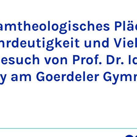
lam­theo­lo­gisches Plä­
rdeut­igkeit und Viel­
esuch von Prof. Dr. Id
y am Go­er­del­er Gym­n