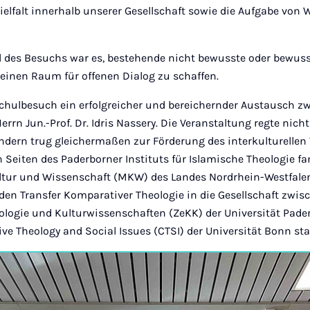
Vielfalt innerhalb unserer Gesellschaft sowie die Aufgabe von 
l des Besuchs war es, bestehende nicht bewusste oder bewusst
 einen Raum für offenen Dialog zu schaffen.
chulbesuch ein erfolgreicher und bereichernder Austausch z
rrn Jun.-Prof. Dr. Idris Nassery. Die Veranstaltung regte nich
dern trug gleichermaßen zur Förderung des interkulturellen 
 Seiten des Paderborner Instituts für Islamische Theologie 
ltur und Wissenschaft (MKW) des Landes Nordrhein-Westfale
 den Transfer Komparativer Theologie in die Gesellschaft zw
ologie und Kulturwissenschaften (ZeKK) der Universität Pad
ve Theology and Social Issues (CTSI) der Universität Bonn sta