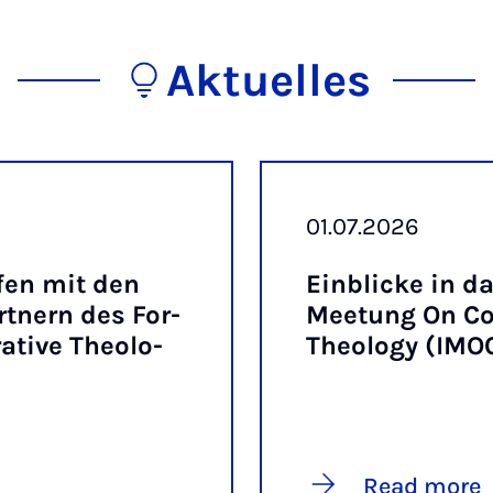
Aktuelles
01.07.2026
­fen mit den
Ein­blicke in das
art­nern des For­
Mee­tung On Com
t­ive Theo­lo­
Theo­logy (IMO
Read more