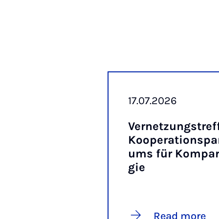
17.07.2026
Vernet­zung­stref
Ko­op­er­a­tion­sp
ums für Kom­par­a
gie
Read more