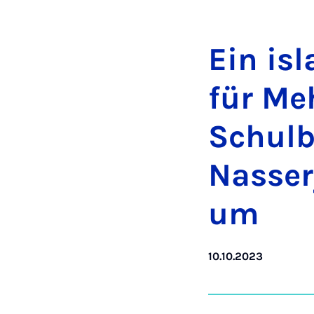
Ein is­
für Meh
Schul­b
Nas­ser
um
10.10.2023