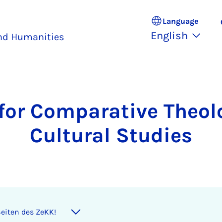
Language
English
and Humanities
 for Comparative Theol
Cultural Studies
eiten des ZeKK!