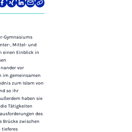
re
Teilen
Teilen
Teilen
Teilen
Link
auf
auf
auf
über
kopieren
tagram
Facebook
Xing
LinkedIn
E-
Mail
eler-Gymnasiums
ter-, Mittel- und
n einen Einblick in
sen
inander vor
ten im gemeinsamen
ändnis zum Islam von
nd so ihr
n Außerdem haben sie
die Tätigkeiten
rausforderungen des
die Brücke zwischen
tieferes