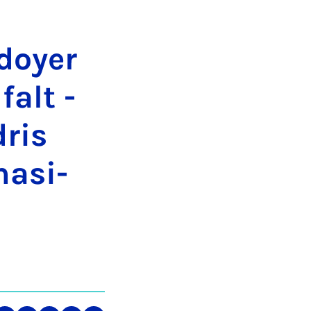
doy­er
falt -
­ris
as­i­