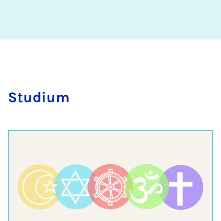
Stu­di­um