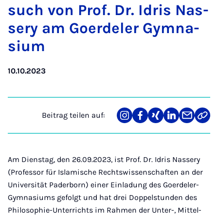
such von Prof. Dr. Idris Nas­
se­ry am Goer­de­ler Gym­na­
si­um
10.10.2023
Beitrag teilen auf:
Teilen
Teilen
Teilen
Teilen
Teilen
Link
auf
auf
auf
auf
über
kopi
Instagram
Facebook
Xing
LinkedIn
E-
Mail
Am Dienstag, den 26.09.2023, ist Prof. Dr. Idris Nassery
(Professor für Islamische Rechtswissenschaften an der
Universität Paderborn) einer Einladung des Goerdeler-
Gymnasiums gefolgt und hat drei Doppelstunden des
Philosophie-Unterrichts im Rahmen der Unter-, Mittel-