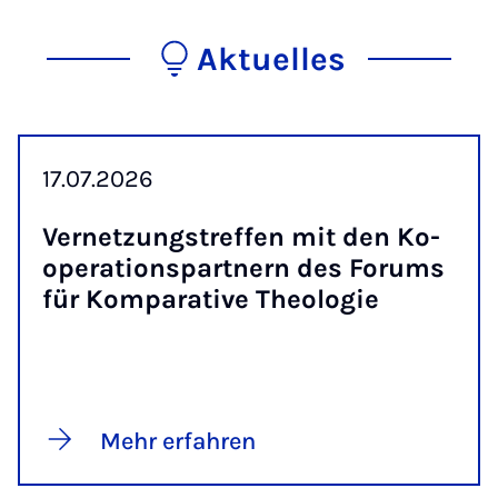
Aktuelles
17.07.2026
Ver­net­zungs­tref­fen mit den Ko­
ope­ra­ti­ons­part­nern des Fo­rums
für Kom­pa­ra­ti­ve Theo­lo­gie
Mehr erfahren