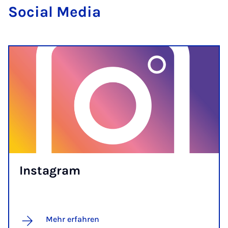
So­ci­al Me­dia
Ins­ta­gram
Mehr erfahren