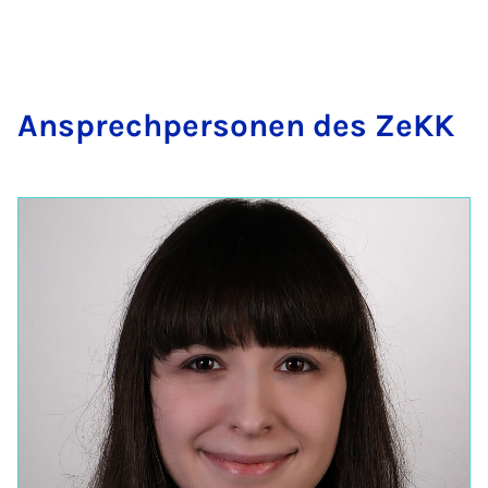
An­sprech­per­so­nen des ZeKK