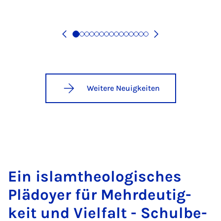
Weitere Neuigkeiten
Ein isl­amtheo­lo­gi­sches
Plä­doy­er für Mehr­deu­tig­
keit und Viel­falt - Schul­be­