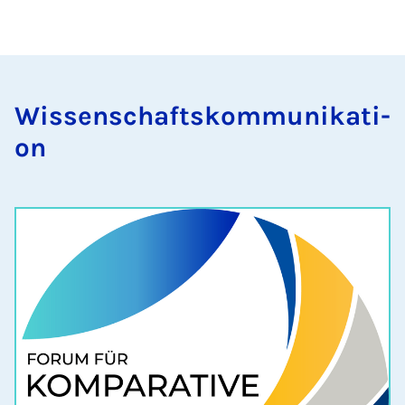
Wis­sen­schafts­kom­mu­ni­ka­ti­
on