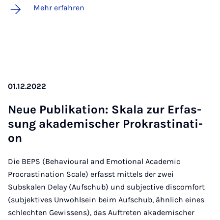
Mehr erfahren
01.12.2022
Neue Pu­bli­ka­ti­on: Ska­la zur Er­fas­
sung aka­de­mi­scher Pro­kras­ti­na­ti­
on
Die BEPS (Behavioural and Emotional Academic
Procrastination Scale) erfasst mittels der zwei
Subskalen Delay (Aufschub) und subjective discomfort
(subjektives Unwohlsein beim Aufschub, ähnlich eines
schlechten Gewissens), das Auftreten akademischer