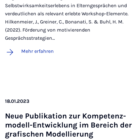
Selbstwirksamkeitserlebens in Elterngesprächen und
verdeutlichen als relevant erlebte Workshop-Elemente.
Hilkenmeier, J., Greiner, C., Bonanati, S. & Buhl, H. M.
(2022). Förderung von motivierenden
Gesprächsstrategien…
Mehr erfahren
18.01.2023
Neue Pu­bli­ka­ti­on zur Kom­pe­tenz­
mo­dell-Ent­wick­lung im Be­reich der
gra­fi­schen Mo­del­lie­rung