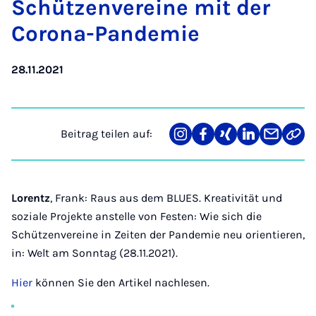
Schüt­zen­ver­ei­ne mit der
Co­ro­na-Pan­de­mie
28.11.2021
Beitrag teilen auf:
Teilen
Teilen
Teilen
Teilen
Teilen
Link
auf
auf
auf
auf
über
kopi
Instagram
Facebook
Xing
LinkedIn
E-
Mail
Lorentz
, Frank: Raus aus dem BLUES. Kreativität und
soziale Projekte anstelle von Festen: Wie sich die
Schützenvereine in Zeiten der Pandemie neu orientieren,
in: Welt am Sonntag (28.11.2021).
Hier
können Sie den Artikel nachlesen.