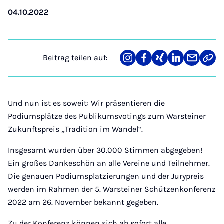
04.10.2022
Beitrag teilen auf:
Teilen
Teilen
Teilen
Teilen
Teilen
Link
auf
auf
auf
auf
über
kopi
Instagram
Facebook
Xing
LinkedIn
E-
Mail
Und nun ist es soweit: Wir präsentieren die
Podiumsplätze des Publikumsvotings zum Warsteiner
Zukunftspreis „Tradition im Wandel“.
Insgesamt wurden über 30.000 Stimmen abgegeben!
Ein großes Dankeschön an alle Vereine und Teilnehmer.
Die genauen Podiumsplatzierungen und der Jurypreis
werden im Rahmen der 5. Warsteiner Schützenkonferenz
2022 am 26. November bekannt gegeben.
Zu der Konferenz können sich ab sofort alle