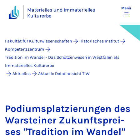
Menü
Materielles und Immaterielles
Kulturerbe
Fakultät für Kulturwissenschaften
Historisches Institut
Kompetenzzentrum
Tradition im Wandel - Das Schützenwesen in Westfalen als
Immaterielles Kulturerbe
Aktuelles
Aktuelle Detailansicht TIW
Po­di­ums­plat­zie­run­gen des
War­stei­ner Zu­kunfts­prei­
ses "Tra­di­ti­on im Wan­del"