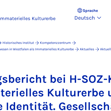
Sprache
Deutsch
Immaterielles Kulturerbe
Historisches Institut
Kompetenzzentrum
esen in Westfalen als Immaterielles Kulturerbe
Aktuelles
Aktuel
s­be­richt bei H-SOZ-
e­ri­el­les Kul­tur­er­be
e Iden­ti­tät. Ge­sell­sch