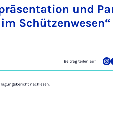
rä­sen­ta­ti­on und Par­
n im Schüt­zen­we­sen“
Beitrag teilen auf:
Tei
auf
Ins
 Tagungsbericht nachlesen.