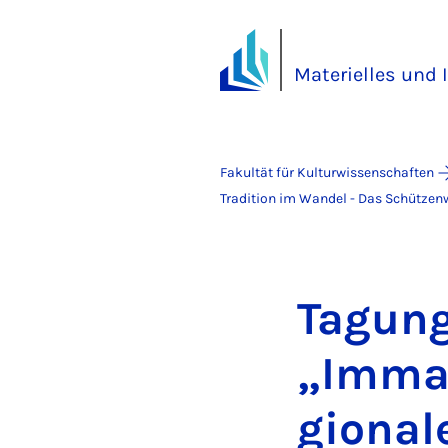
Materielles und 
Fakultät für Kulturwissenschaften
Tradition im Wandel - Das Schützenw
Ta­gung
„Im­ma­t
gi­o­na­l