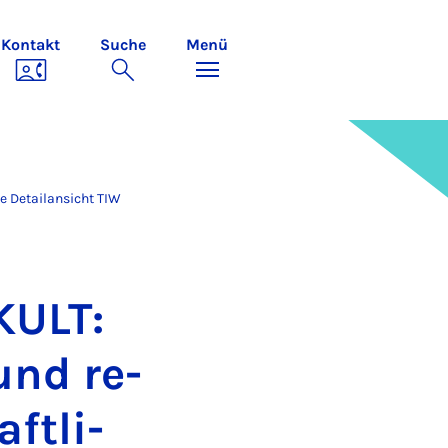
Kontakt
Suche
Menü
le Detailansicht TIW
KULT:
 und re­
aft­li­