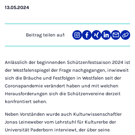
13.05.2024
Beitrag teilen auf:
Teilen
Teilen
Teilen
Teilen
Teilen
Link
auf
auf
auf
auf
über
kopi
Instagram
Facebook
Xing
LinkedIn
E-
Mail
Anlässlich der beginnenden Schützenfestsaison 2024 ist
der Westfalenspiegel der Frage nachgegangen, inwieweit
sich die Bräuche und Festfolgen in Westfalen seit der
Coronapandemie verändert haben und mit welchen
Herausforderungen sich die Schützenvereine derzeit
konfrontiert sehen.
Neben Vorständen wurde auch Kulturwissenschaftler
Jonas Leineweber vom Lehrstuhl für Kulturerbe der
Universität Paderborn interviewt, der über seine