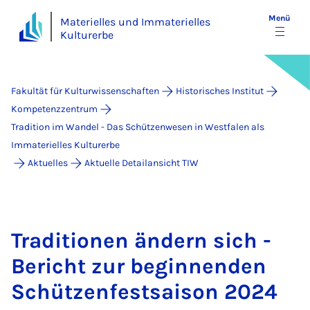
Menü
Materielles und Immaterielles
Kulturerbe
Fakultät für Kulturwissenschaften
Historisches Institut
Kompetenzzentrum
Tradition im Wandel - Das Schützenwesen in Westfalen als
Immaterielles Kulturerbe
Aktuelles
Aktuelle Detailansicht TIW
Tra­di­ti­o­nen än­dern sich -
Be­richt zur be­gin­nen­den
Schüt­zen­fest­sai­son 2024