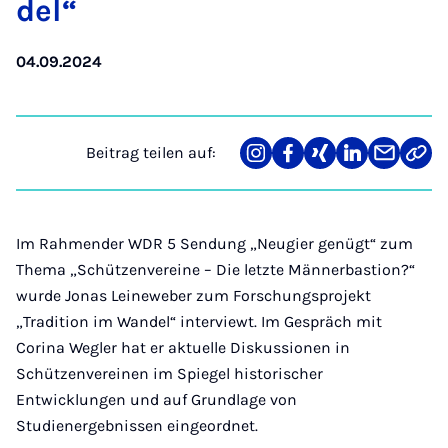
del“
04.09.2024
Beitrag teilen auf:
Teilen
Teilen
Teilen
Teilen
Teilen
Link
auf
auf
auf
auf
über
kopi
Instagram
Facebook
Xing
LinkedIn
E-
Mail
Im Rahmender WDR 5 Sendung „Neugier genügt“ zum
Thema „Schützenvereine – Die letzte Männerbastion?“
wurde Jonas Leineweber zum Forschungsprojekt
„Tradition im Wandel“ interviewt. Im Gespräch mit
Corina Wegler hat er aktuelle Diskussionen in
Schützenvereinen im Spiegel historischer
Entwicklungen und auf Grundlage von
Studienergebnissen eingeordnet.