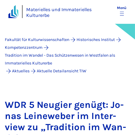
Menü
Materielles und Immaterielles
Kulturerbe
Fakultät für Kulturwissenschaften
Historisches Institut
Kompetenzzentrum
Tradition im Wandel - Das Schützenwesen in Westfalen als
Immaterielles Kulturerbe
Aktuelles
Aktuelle Detailansicht TIW
WDR 5 Neu­gier ge­nügt: Jo­
nas Lei­ne­we­ber im In­ter­
view zu „Tra­di­ti­on im Wan­