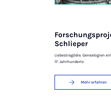
For­schungs­pro­
Schlie­per
Liebestragödie. Genealogien ei
17. Jahrhunderts
Mehr erfahren