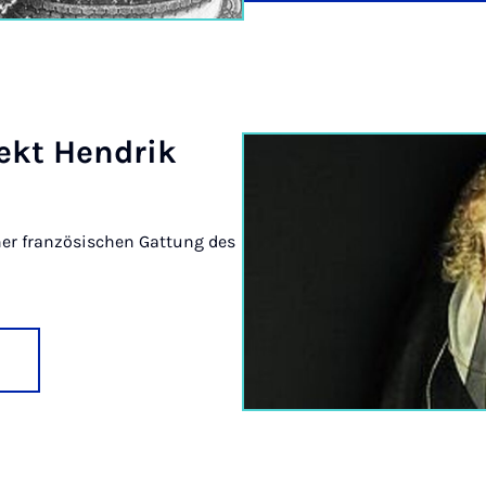
jekt Hen­drik
ner französischen Gattung des