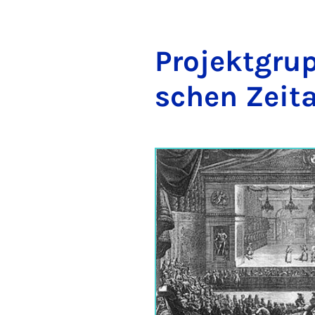
Pro­jekt­grup
schen Zeit­a