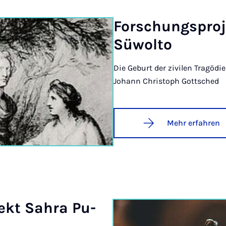
For­schungs­pro­
Süwol­to
Die Geburt der zivilen Tragödi
Johann Christoph Gottsched
Mehr erfahren
jekt Sahra Pu­