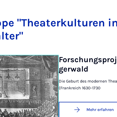
­pe "The­a­ter­kul­tu­ren i
l­ter"
For­schungs­pro­
ger­wald
Die Ge­burt des mo­der­nen The­a
(Frank­reich 1630-1730
Mehr erfahren