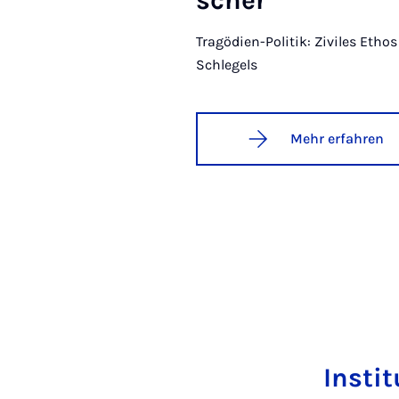
scher
Tragödien-Politik: Ziviles Etho
Schlegels
Mehr erfahren
Insti