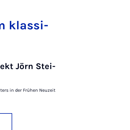
m klas­si­
jekt Jörn Stei­
­ters in der Frü­hen Neu­zeit