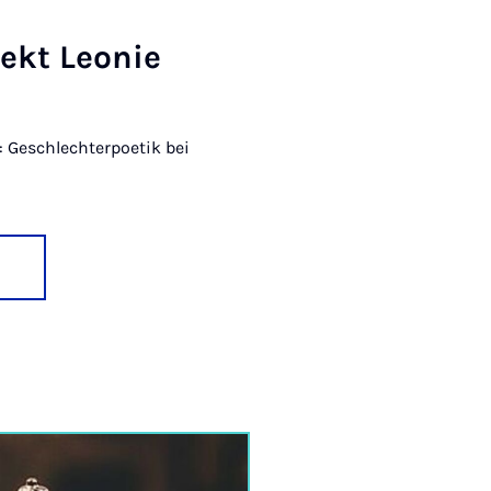
jekt Leo­nie
e: Geschlechterpoetik bei