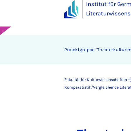
Institut für Ger
Literaturwissens
Pro­jekt­grup­pe "The­a­ter­kul­tu­re
Fakultät für Kulturwissenschaften
Komparatistik/Vergleichende Litera