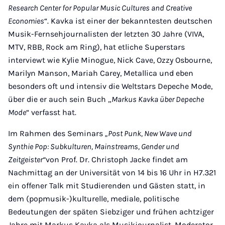
Research Center for Popular Music Cultures and Creative
Economies
“. Kavka ist einer der bekanntesten deutschen
Musik-Fernsehjournalisten der letzten 30 Jahre (VIVA,
MTV, RBB, Rock am Ring), hat etliche Superstars
interviewt wie Kylie Minogue, Nick Cave, Ozzy Osbourne,
Marilyn Manson, Mariah Carey, Metallica und eben
besonders oft und intensiv die Weltstars Depeche Mode,
über die er auch sein Buch „
Markus Kavka über Depeche
Mode
“ verfasst hat.
Im Rahmen des Seminars
„Post Punk, New Wave und
Synthie Pop: Subkulturen, Mainstreams, Gender und
Zeitgeister“
von Prof. Dr. Christoph Jacke findet am
Nachmittag an der Universität von 14 bis 16 Uhr in H7.321
ein offener Talk mit Studierenden und Gästen statt, in
dem (popmusik-)kulturelle, mediale, politische
Bedeutungen der späten Siebziger und frühen achtziger
Jahre mit Markus Kavka als Musikjournalist, Moderator