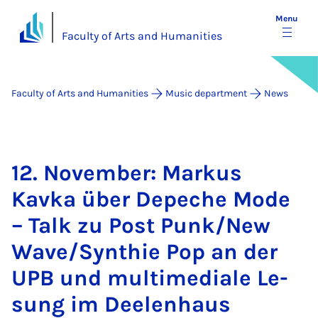
Menu
Faculty of Arts and Humanities
Faculty of Arts and Humanities
Music department
News
12. Novem­ber: Markus
Kavka über De­peche Mode
– Talk zu Post Punk/New
Wave/Syn­th­ie Pop an der
UPB und mul­ti­me­diale Le­
sung im Deelen­haus