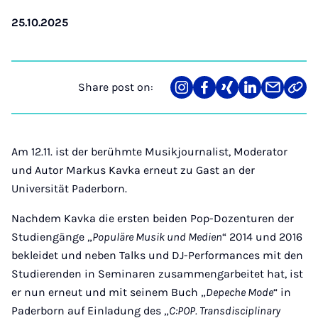
25.10.2025
Share post on:
Share
Teilen
Teilen
Teilen
Teilen
Link
on
auf
auf
auf
über
kopi
Instagram
Facebook
Xing
LinkedIn
E-
Mail
Am 12.11. ist der berühmte Musikjournalist, Moderator
und Autor Markus Kavka erneut zu Gast an der
Universität Paderborn.
Nachdem Kavka die ersten beiden Pop-Dozenturen der
Studiengänge „
Populäre Musik und Medien
“ 2014 und 2016
bekleidet und neben Talks und DJ-Performances mit den
Studierenden in Seminaren zusammengarbeitet hat, ist
er nun erneut und mit seinem Buch „
Depeche Mode
“ in
Paderborn auf Einladung des „
C:POP. Transdisciplinary