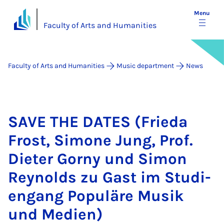
Menu
Faculty of Arts and Humanities
Faculty of Arts and Humanities
Music department
News
SAVE THE DATES (Frieda
Frost, Si­mone Jung, Prof.
Di­eter Gorny und Si­mon
Reyn­olds zu Gast im Stud­i­
engang Pop­uläre Mu­sik
und Medi­en)