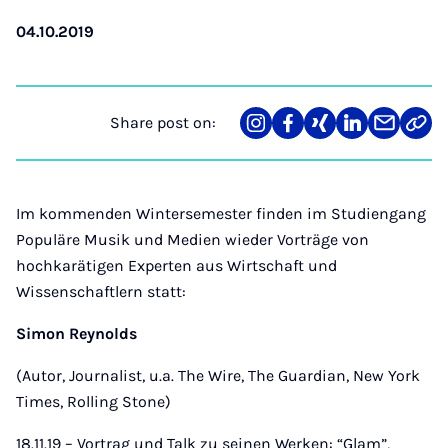
04.10.2019
Share post on:
Share
Teilen
Teilen
Teilen
Teilen
Link
on
auf
auf
auf
über
kopi
Instagram
Facebook
Xing
LinkedIn
E-
Mail
Im kommenden Wintersemester finden im Studiengang
Populäre Musik und Medien wieder Vorträge von
hochkarätigen Experten aus Wirtschaft und
Wissenschaftlern statt:
Simon Reynolds
(Autor, Journalist, u.a. The Wire, The Guardian, New York
Times, Rolling Stone)
18.11.19 – Vortrag und Talk zu seinen Werken: “Glam”,