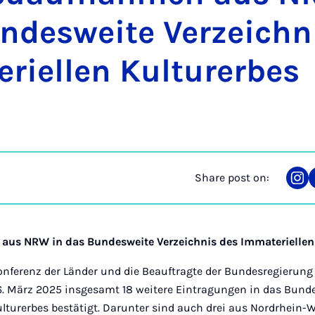
ndes­weite Verzeich­n
r­i­el­len Kul­turerbes
Share post on:
Sha
on
Ins
aus NRW in das Bundesweite Verzeichnis des Immateriellen
onferenz der Länder und die Beauftragte der Bundesregierung 
 März 2025 insgesamt 18 weitere Eintragungen in das Bunde
lturerbes bestätigt. Darunter sind auch drei aus Nordrhein-