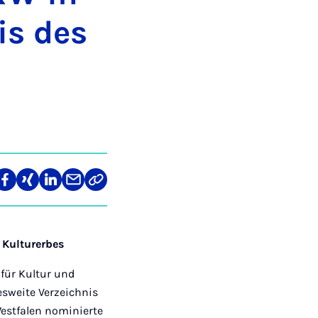
is des
re
Teilen
Teilen
Teilen
Teilen
Link
auf
auf
auf
über
kopieren
tagram
Facebook
Xing
LinkedIn
E-
Mail
 Kulturerbes
für Kultur und
sweite Verzeichnis
Westfalen nominierte