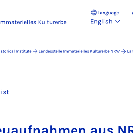
Language
English
Immaterielles Kulturerbe
istorical Institute
Landesstelle Immaterielles Kulturerbe NRW
Lan
list
euauf­nah­men aus N