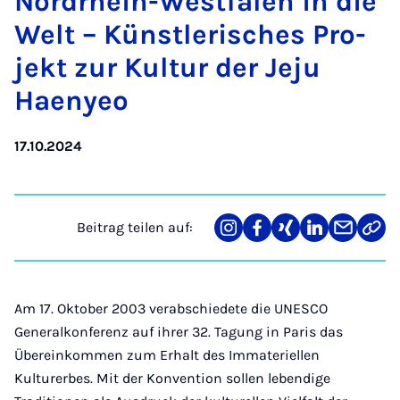
Nord­rhein-West­fa­len in die
Welt – Künst­le­ri­sches Pro­
jekt zur Kul­tur der Je­ju
Hae­nyeo
17.10.2024
Beitrag teilen auf:
Teilen
Teilen
Teilen
Teilen
Teilen
Link
auf
auf
auf
auf
über
kopi
Instagram
Facebook
Xing
LinkedIn
E-
Mail
Am 17. Oktober 2003 verabschiedete die UNESCO
Generalkonferenz auf ihrer 32. Tagung in Paris das
Übereinkommen zum Erhalt des Immateriellen
Kulturerbes. Mit der Konvention sollen lebendige