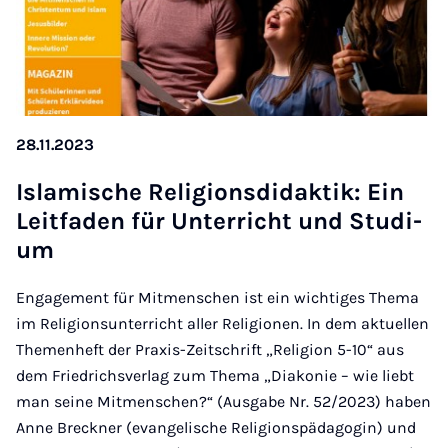
28.11.2023
Is­la­mi­sche Re­li­gi­ons­di­dak­tik: Ein
Leit­fa­den für Un­ter­richt und Stu­di­
um
Engagement für Mitmenschen ist ein wichtiges Thema
im Religionsunterricht aller Religionen. In dem aktuellen
Themenheft der Praxis-Zeitschrift „Religion 5-10“ aus
dem Friedrichsverlag zum Thema „Diakonie – wie liebt
man seine Mitmenschen?“ (Ausgabe Nr. 52/2023) haben
Anne Breckner (evangelische Religionspädagogin) und