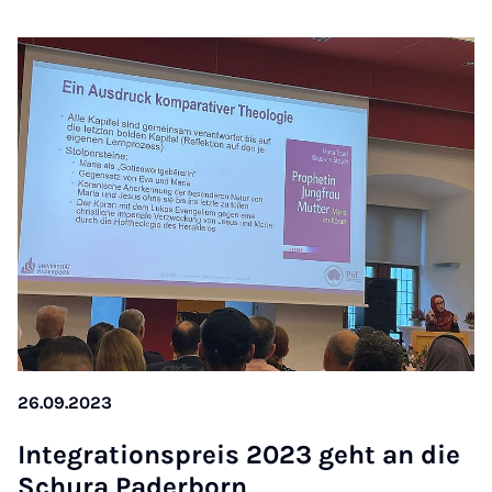
26.09.2023
In­te­gra­ti­ons­preis 2023 geht an die
Schu­ra Pa­der­born