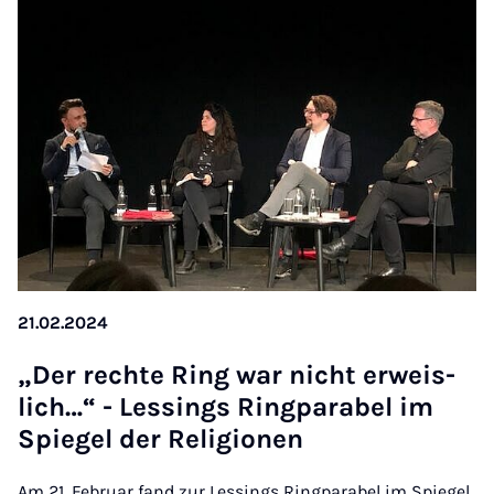
21.02.2024
„Der rech­te Ring war nicht er­weis­
lich…“ - Les­sings Ring­pa­ra­bel im
Spie­gel der Re­li­gi­o­nen
Am 21. Februar fand zur Lessings Ringparabel im Spiegel