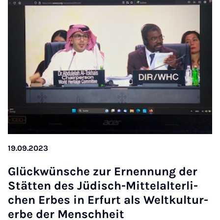
19.09.2023
Glü­ck­wün­sche zur Er­nen­nung der
Stät­ten des Jü­disch-Mit­tel­al­ter­li­
chen Er­bes in Er­furt als Welt­kul­tur­
er­be der Mensch­heit