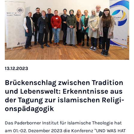
13.12.2023
Brü­cken­schlag zwi­schen Tra­di­ti­on
und Le­bens­welt: Er­kennt­nis­se aus
der Ta­gung zur is­la­mi­schen Re­li­gi­
ons­päd­ago­gik
Das Paderborner Institut für Islamische Theologie hat
am 01.-02. Dezember 2023 die Konferenz "UND WAS HAT