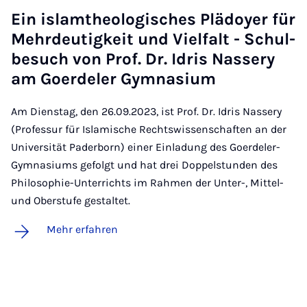
Ein isl­amtheo­lo­gi­sches Plä­doy­er für
Mehr­deu­tig­keit und Viel­falt - Schul­
be­such von Prof. Dr. Idris Nas­se­ry
am Goer­de­ler Gym­na­si­um
Am Dienstag, den 26.09.2023, ist Prof. Dr. Idris Nassery
(Professur für Islamische Rechtswissenschaften an der
Universität Paderborn) einer Einladung des Goerdeler-
Gymnasiums gefolgt und hat drei Doppelstunden des
Philosophie-Unterrichts im Rahmen der Unter-, Mittel-
und Oberstufe gestaltet.
Mehr erfahren