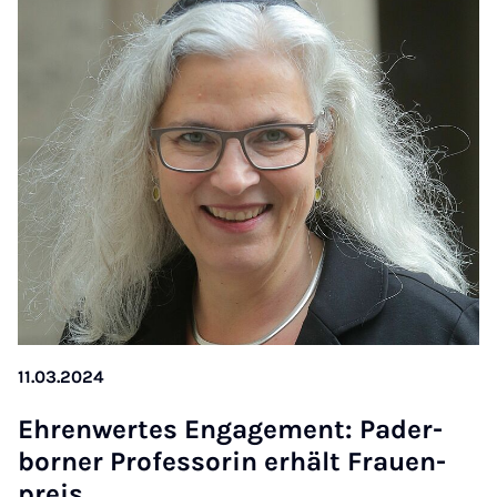
11.03.2024
Eh­ren­wer­tes En­ga­ge­ment: Pa­der­
bor­ner Pro­fes­so­rin er­hält Frau­en­
preis