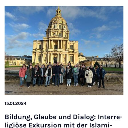
15.01.2024
Bil­dung, Glau­be und Di­a­log: In­ter­re­
li­gi­öse Ex­kur­si­on mit der Is­la­mi­