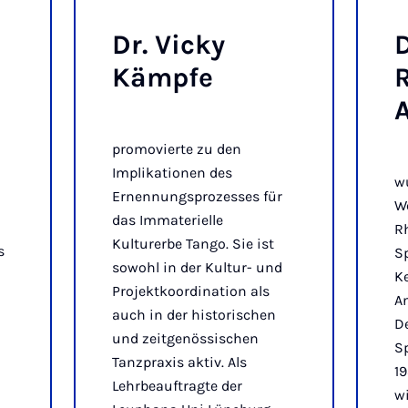
Dr. Vicky
D
Kämp­fe
R
A
promovierte zu den
Implikationen des
w
Ernennungsprozesses für
We
das Immaterielle
R
Kulturerbe Tango. Sie ist
s
S
sowohl in der Kultur- und
Ke
Projektkoordination als
A
auch in der historischen
D
und zeitgenössischen
S
Tanzpraxis aktiv. Als
19
Lehrbeauftragte der
w