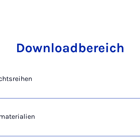
Dow­n­load­be­reich
chtsreihen
materialien