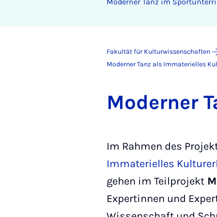
Mo­der­ner Tanz im Sport­un­ter­r
Fakultät für Kulturwissenschaften
Moderner Tanz als Immaterielles Kul
Mo­der­ner T
Im Rahmen des Projek
Immaterielles Kulture
gehen im Teilprojekt
Mo
Expertinnen und Expert
Wissenschaft und Sch