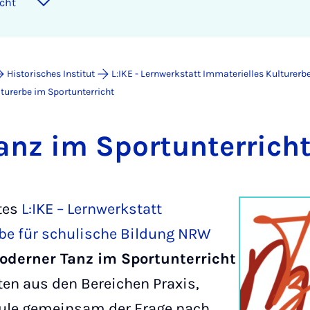
icht
Historisches Institut
L:IKE - Lernwerkstatt Immaterielles Kulturerb
turerbe im Sportunterricht
anz im Sport­un­ter­rich
tes
L:IKE – Lernwerkstatt
rbe für schulische Bildung NRW
derner Tanz im Sportunterricht
en aus den Bereichen Praxis,
ule gemeinsam der Frage nach,