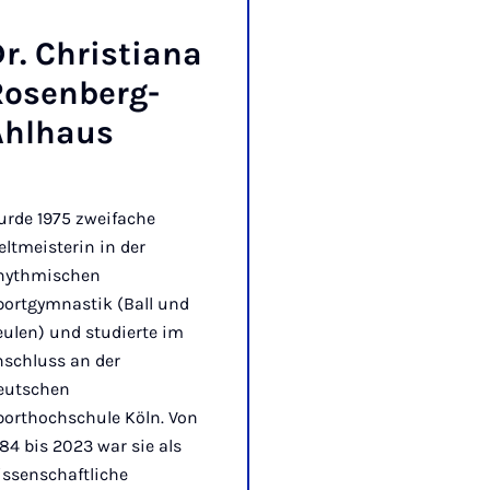
r. Chris­tia­na
o­sen­berg-
hl­haus
urde 1975 zweifache
ltmeisterin in der
hythmischen
portgymnastik (Ball und
ulen) und studierte im
nschluss an der
eutschen
porthochschule Köln. Von
84 bis 2023 war sie als
issenschaftliche