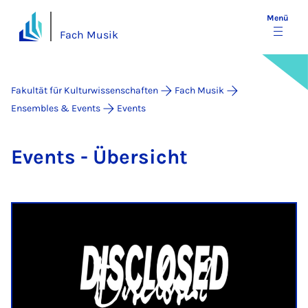
Menü
Fach Musik
Fakultät für Kulturwissenschaften
Fach Musik
Ensembles & Events
Events
Events - Über­sicht