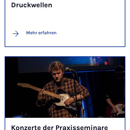
Druck­wel­len
Mehr erfahren
Kon­zer­te der Pra­xis­se­mi­na­re