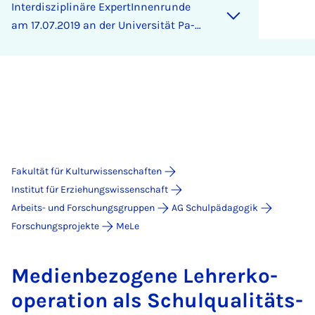
In­ter­dis­zi­pli­näre Ex­per­tIn­nen­run­de
am 17.07.2019 an der Uni­ver­si­tät Pa­
der­born
Fakultät für Kulturwissenschaften
Institut für Erziehungswissenschaft
Arbeits- und Forschungsgruppen
AG Schulpädagogik
Forschungsprojekte
MeLe
Me­di­en­be­zo­ge­ne Leh­rer­ko­
ope­ra­ti­on als Schul­qua­li­täts­