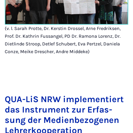
(v. l. Sarah Protte, Dr. Kerstin Drossel, Arne Fredriksen,
Prof. Dr. Kathrin Fussangel, PD Dr. Ramona Lorenz, Dr.
Dietlinde Stroop, Detlef Schubert, Eva Pertzel, Daniela
Conze, Meike Drescher, Andre Middeke)
QUA-LiS NRW im­ple­men­tiert
das In­stru­ment zur Er­fas­
sung der Me­di­en­be­zo­ge­nen
Leh­rer­ko­ope­ra­ti­on