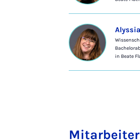
Alyssi
Wissenscha
Bachelorab
in Beate Fl
Mit­a­r­bei­te