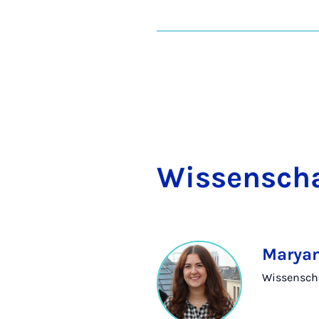
Wis­sen­schaf
Maryam
Wissenschaf