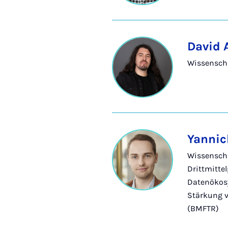
David 
Wissenscha
Yannick
Wissenscha
Drittmittel
Datenökos
Stärkung vo
(BMFTR)