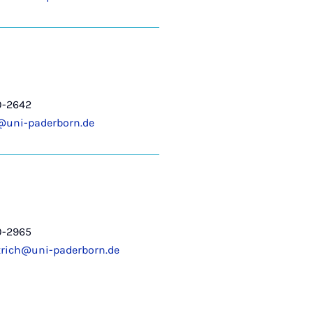
0-2642
s@uni-paderborn.de
0-2965
trich@uni-paderborn.de