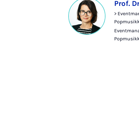
Prof. D
> Eventma
Popmusikku
Eventmana
Popmusikku