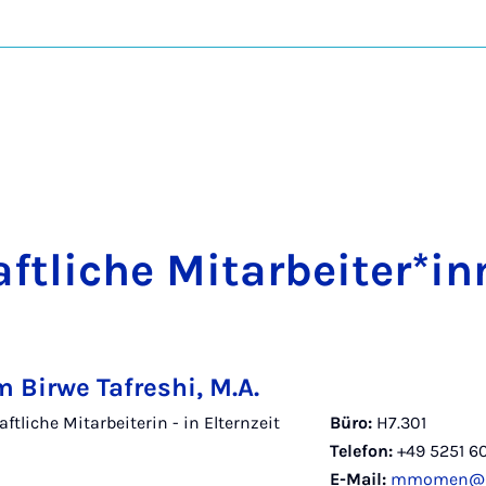
t­li­che Mit­a­r­bei­ter*in
 Birwe Tafreshi, M.A.
tliche Mitarbeiterin - in Elternzeit
Büro:
H7.301
Telefon:
+49 5251 6
E-Mail:
mmomen@ma