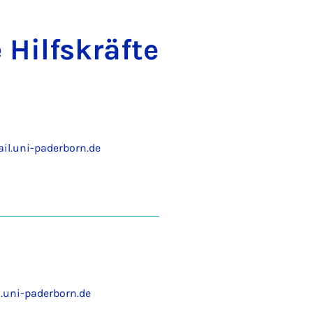
 Hilfs­kräf­te
il.uni-paderborn.de
.uni-paderborn.de