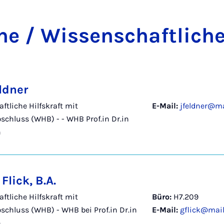
he / Wis­sen­schaft­li­che
ldner
ftliche Hilfskraft mit
E-Mail:
jfeldner@ma
schluss (WHB) - - WHB Prof.in Dr.in
h
Flick, B.A.
ftliche Hilfskraft mit
Büro:
H7.209
schluss (WHB) - WHB bei Prof.in Dr.in
E-Mail:
gflick@mail
h