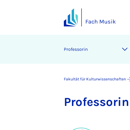
Fach Musik
Pro­fes­so­rin
Fakultät für Kulturwissenschaften
Pro­fes­so­rin