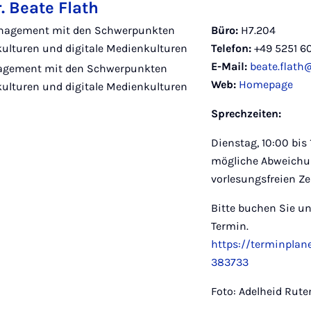
r. Beate Flath
nagement mit den Schwerpunkten
Büro:
H7.204
lturen und digitale Medienkulturen
Telefon:
+49 5251 6
E-Mail:
beate.flath
gement mit den Schwerpunkten
Web:
Homepage
lturen und digitale Medienkulturen
Sprechzeiten:
Dienstag, 10:00 bis 
mögliche Abweichu
vorlesungsfreien Zei
Bitte buchen Sie u
Termin.
https://terminplan
383733
Foto: Adelheid Rut