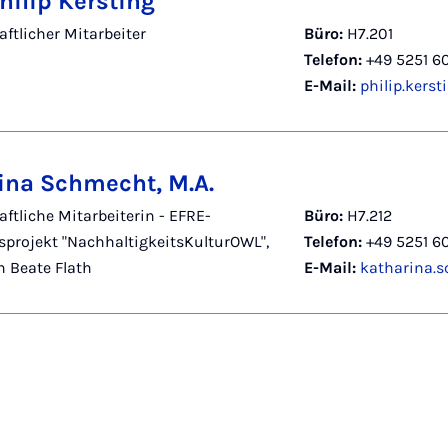
hilip Kersting
ftlicher Mitarbeiter
Büro:
H7.201
Telefon:
+49 5251 6
E-Mail:
philip.kers
ina Schmecht, M.A.
ftliche Mitarbeiterin - EFRE-
Büro:
H7.212
projekt "NachhaltigkeitsKulturOWL",
Telefon:
+49 5251 6
in Beate Flath
E-Mail:
katharina.