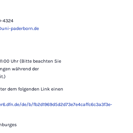
0-4324
@uni-paderborn.de
11:00 Uhr (Bitte beachten Sie
ngen während der
t.)
nter dem folgenden Link einen
er6.dfn.de/de/b/fb2d1969d5d2d73e7e4caffc6c3a3f3e-
enburges