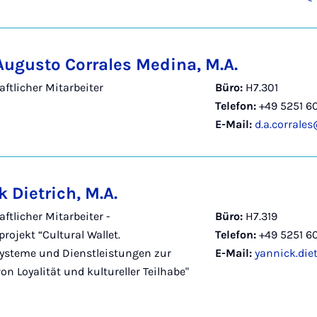
Augusto Corrales Medina, M.A.
ftlicher Mitarbeiter
Büro:
H7.301
Telefon:
+49 5251 6
E-Mail:
d.a.corrale
 Dietrich, M.A.
ftlicher Mitarbeiter -
Büro:
H7.319
projekt “Cultural Wallet.
Telefon:
+49 5251 6
ysteme und Dienstleistungen zur
E-Mail:
yannick.die
n Loyalität und kultureller Teilhabe"