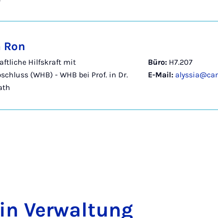
a Ron
ftliche Hilfskraft mit
Büro:
H7.207
schluss (WHB) - WHB bei Prof. in Dr.
E-Mail:
alyssia@ca
ath
­rin Ver­wal­tung