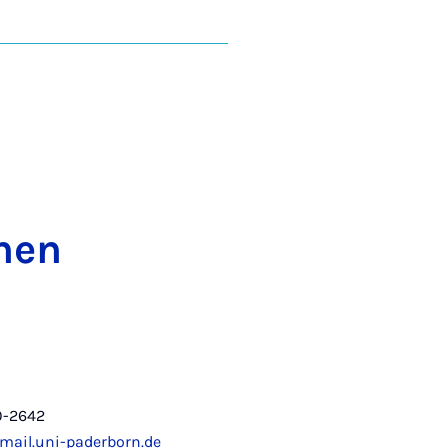
­nen
0-2642
il.uni-paderborn.de