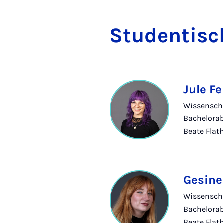
Stu­den­ti­sc
Jule Fe
Wissenscha
Bachelorab
Beate Flat
Gesine 
Wissenscha
Bachelorab
Beate Flat