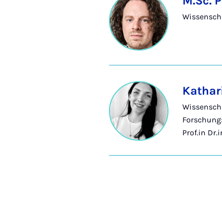
M.Sc. P
Wissenscha
Kathar
Wissenscha
Forschungs
Prof.in Dr.