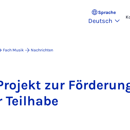
Sprache
K
Deutsch
Fach Musik
Nachrichten
o­jekt zur För­de­run
er Teil­ha­be