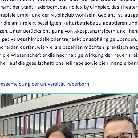
ramt der Stadt Paderborn, das Pollux by Cineplex, das Theate
spiele GmbH und der Musikclub Wohlsein. Geplant ist, ausge
r die am Projekt beteiligten Kulturbetriebe zu adaptieren und
tzen. Unter Berücksichtigung von Akzeptanztreibern und -he
izipative Bezahlmodelle oder transaktionsabhängige Spenden, 
scheiden dürfen, wie viel sie bezahlen möchten, praktisch a
 die Wissenschaftler die nachhaltige Wirkung der neuen Pre
cher, auf die gesellschaftliche Teilhabe sowie die Finanzierba
 Pressemeldung der Universität Paderborn