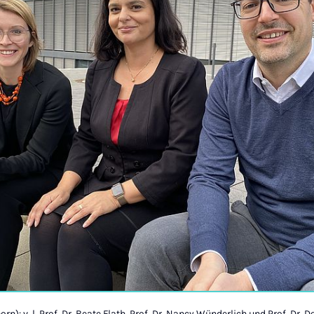
rn): v. l. Prof. Dr. Beate Flath, Prof. Dr. Nancy Wünderlich und Prof. Dr.