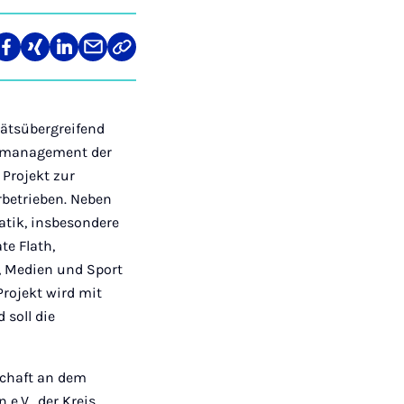
len
Teilen
Teilen
Teilen
Teilen
Link
auf
auf
auf
über
kopieren
tagram
Facebook
Xing
LinkedIn
E-
Mail
tätsübergreifend
ngsmanagement der
Projekt zur
betrieben. Neben
matik, insbesondere
te Flath,
, Medien und Sport
Projekt wird mit
soll die
schaft an dem
e.V., der Kreis