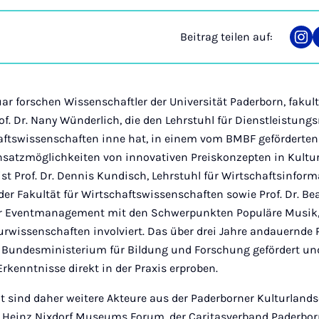
Beitrag teilen auf:
Tei
auf
Ins
 forschen Wissenschaftler der Universität Paderborn, fakul
of. Dr. Nany Wünderlich, die den Lehrstuhl für Dienstleistu
haftswissenschaften inne hat, in einem vom BMBF geförderten 
satzmöglichkeiten von innovativen Preiskonzepten in Kultur
 ist Prof. Dr. Dennis Kundisch, Lehrstuhl für Wirtschaftsinfor
der Fakultät für Wirtschaftswissenschaften sowie Prof. Dr. Bea
für Eventmanagement mit den Schwerpunkten Populäre Musik
turwissenschaften involviert. Das über drei Jahre andauernde 
Bundesministerium für Bildung und Forschung gefördert und 
rkenntnisse direkt in der Praxis erproben.
ät sind daher weitere Akteure aus der Paderborner Kulturland
as Heinz Nixdorf Museums Forum, der Caritasverband Paderborn 