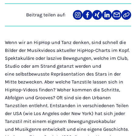
Beitrag teilen auf:
Teilen
Teilen
Teilen
Teilen
Teilen
Link
auf
auf
auf
auf
über
kopi
Instagram
Facebook
Xing
LinkedIn
E-
Mail
Wenn wir an HipHop und Tanz denken, sind schnell die
Bilder der Musikvideos aktueller HipHop-Charts im Kopf.
Spektakuläre oder laszive Bewegungen, welche im Club,
Studio oder am Strand getanzt werden und
eine selbstbewusste Repräsentation des Stars in der
Mitte bezwecken. Aber welche Tanzstile lassen sich in
HipHop-Videos finden? Woher kommen die Schritte,
Abfolgen und Grooves? Oft sind sie den Urbanen
Tanzstilen entlehnt. Entstanden in verschiedenen Teilen
der USA (wie Los Angeles oder New York) hat sich jeder
Tanzstil mit einem eigenem Bewegungsvokabular
und Musikgenre entwickelt und eine eigene Geschichte.