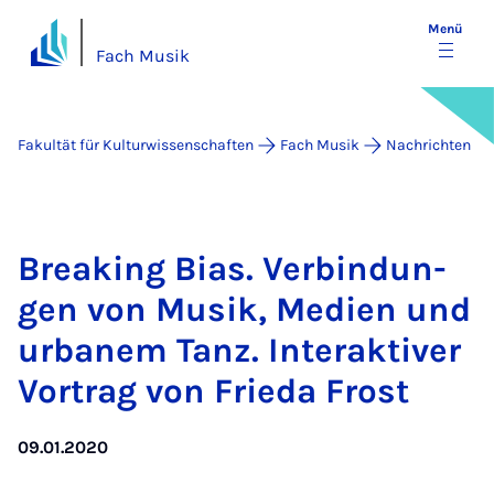
Menü
Fach Musik
Fakultät für Kulturwissenschaften
Fach Musik
Nachrichten
Brea­king Bi­as. Ver­bin­dun­
gen von Mu­sik, Me­di­en und
ur­ba­nem Tanz. In­ter­ak­ti­ver
Vor­trag von Frie­da Frost
09.01.2020