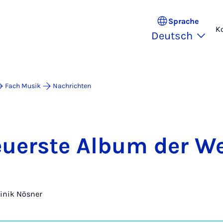
Sprache
K
Deutsch
Fach Musik
Nachrichten
u­ers­te Al­bum der We
nik Nösner