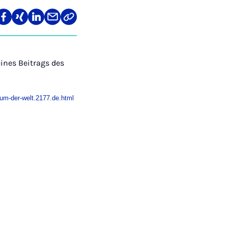
len
Teilen
Teilen
Teilen
Teilen
Link
auf
auf
auf
über
kopieren
tagram
Facebook
Xing
LinkedIn
E-
Mail
eines Beitrags des
bum-der-welt.2177.de.html