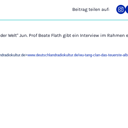
Beitrag teilen auf:
Tei
auf
Ins
der Welt" Jun. Prof Beate Flath gibt ein Interview im Rahmen 
ndradiokultur.de>
www.deutschlandradiokultur.de/wu-tang-clan-das-teuerste-al