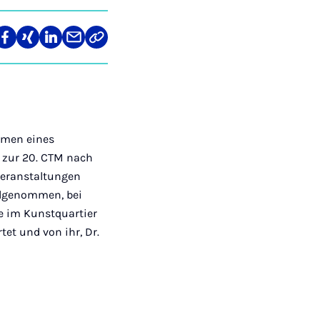
len
Teilen
Teilen
Teilen
Teilen
Link
auf
auf
auf
über
kopieren
tagram
Facebook
Xing
LinkedIn
E-
Mail
hmen eines
r zur 20. CTM nach
veranstaltungen
ilgenommen, bei
e im Kunstquartier
et und von ihr, Dr.