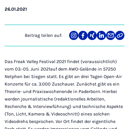
26.01.2021
Beitrag teilen auf:
Teilen
Teilen
Teilen
Teilen
Teilen
Link
auf
auf
auf
auf
über
kopi
Instagram
Facebook
Xing
LinkedIn
E-
Mail
Das Freak Valley Festival 2021 findet (voraussichtlich)
vom 03.-05. Juni 2021auf dem AWO-Gelände in 57250
Netphen bei Siegen statt. Es gibt an drei Tagen Open-Air
Konzerte für ca. 3.000 Zuschauer. Zunächst gibt es ein
Theorie- und Praxiswochenende in Paderborn. Hierbei
werden journalistische (redaktionelles Arbeiten,
Recherche & Interviewführung) und technische Aspekte
(Ton, Licht, Kamera & Videoschnitt) eines solchen
Videodrehs besprochen. Vor Ort findet der eigentliche
Dreh statt. Es werden Impressionen vom Gelände und