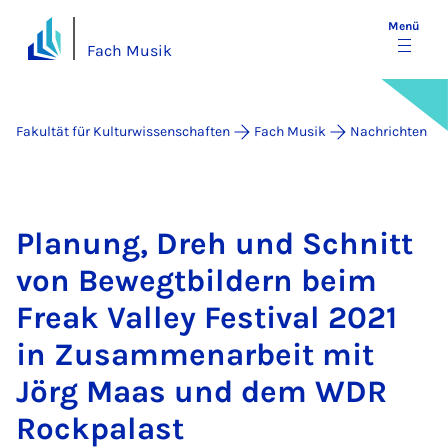
Menü
Fach Musik
Fakultät für Kulturwissenschaften
Fach Musik
Nachrichten
Pla­nung, Dreh und Schnitt
von Be­wegt­bil­dern beim
Freak Val­ley Fes­ti­val 2021
in Zu­sam­me­n­a­r­beit mit
Jörg Maas und dem WDR
Rock­pa­last