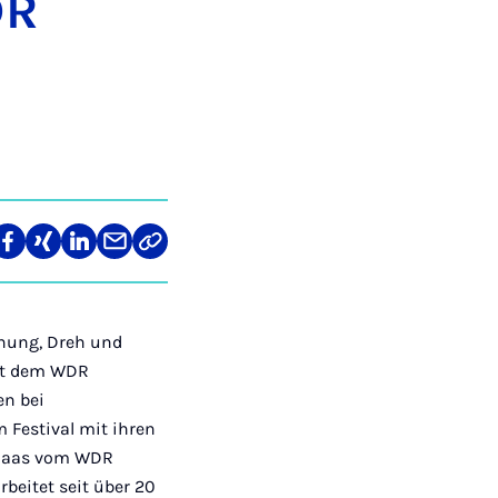
DR
len
Teilen
Teilen
Teilen
Teilen
Link
auf
auf
auf
über
kopieren
tagram
Facebook
Xing
LinkedIn
E-
Mail
anung, Dreh und
mit dem WDR
en bei
m Festival mit ihren
 Maas vom WDR
beitet seit über 20