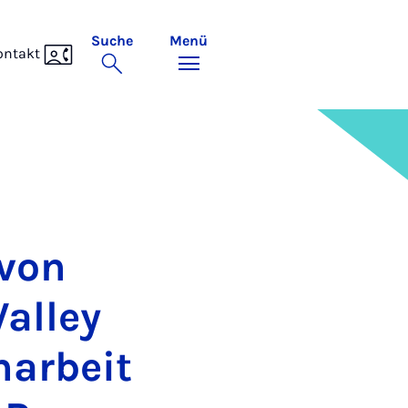
Suche
Menü
ontakt
 von
al­ley
a­r­beit