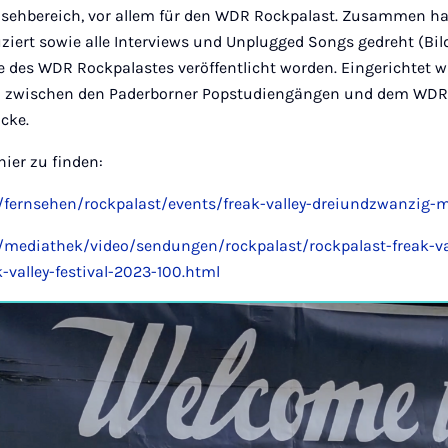
sehbereich, vor allem für den WDR Rockpalast. Zusammen ha
ziert sowie alle Interviews und Unplugged Songs gedreht (Bild
e des WDR Rockpalastes veröffentlicht worden. Eingerichtet w
 zwischen den Paderborner Popstudiengängen und dem WDR
acke.
hier zu finden:
/fernsehen/rockpalast/events/freak-valley-dreiundzwanzig-
/mediathek/video/sendungen/rockpalast/rockpalast-freak-val
k-valley-festival-2023-100.html