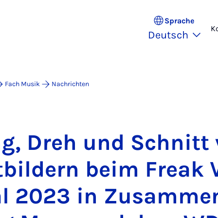
Sprache
K
Deutsch
Fach Musik
Nachrichten
ng, Dreh und Schnitt
­bil­dern beim Freak V
val 2023 in Zu­sam­me­n­