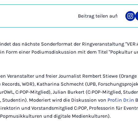
Beitrag teilen auf:
Tei
auf
Ins
findet das nächste Sonderformat der Ringveranstaltung "VE
" in Form einer Podiumsdiskussion mit dem Titel "Popkultur u
en Veranstalter und freier Journalist Rembert Stiewe (Orange
use Records, WDR), Katharina Schmecht (UPB, Forschungsproje
urOWL, C:POP-Mitglied), Julian Burkert (C:POP-Mitglied, Stu
, Studentin). Moderiert wird die Diskussion von
Prof.in
Dr.in
B
irektorin und Vorstandsmitglied C:POP, Professorin für Eve
Popmusikkulturen und digitale Medienkulturen).