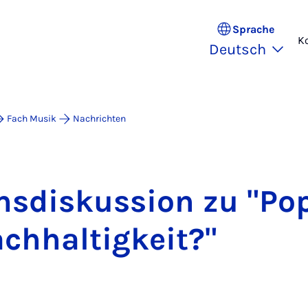
Sprache
K
Deutsch
Fach Musik
Nachrichten
ms­dis­kus­si­on zu "Pop
h­hal­tig­keit?"