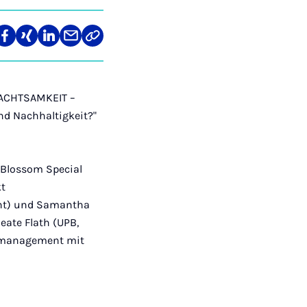
len
Teilen
Teilen
Teilen
Teilen
Link
auf
auf
auf
über
kopieren
tagram
Facebook
Xing
LinkedIn
E-
Mail
R:ACHTSAMKEIT –
nd Nachhaltigkeit?"
 Blossom Special
kt
dent) und Samantha
eate Flath (UPB,
ntmanagement mit