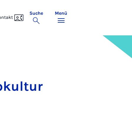
Suche
Menü
ontakt
­kul­tur