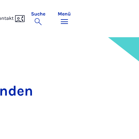
Suche
Menü
ontakt
en­den