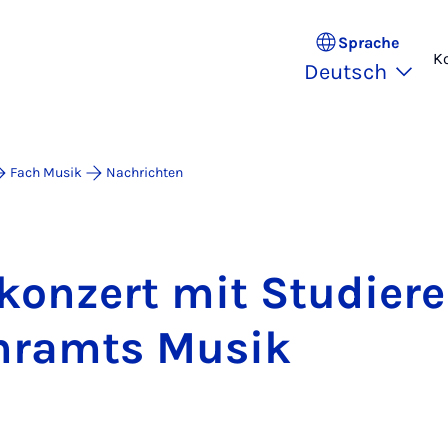
Sprache
K
Deutsch
Fach Musik
Nachrichten
­kon­zert mit Stu­die­r
hr­amts Mu­sik