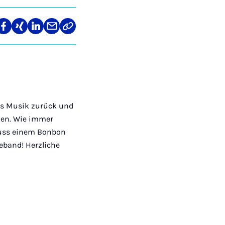
len
Teilen
Teilen
Teilen
Teilen
Link
auf
auf
auf
über
kopieren
tagram
Facebook
Xing
LinkedIn
E-
Mail
ts Musik zurück und
men. Wie immer
luss einem Bonbon
eband! Herzliche