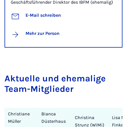
Geschäftsführender Direktor des IBFM (ehemalig)
E-Mail schreiben
Mehr zur Person
Ak­tu­el­le und ehe­ma­li­ge
Team-Mit­glie­der
Christiane
Bianca
Christina
Lisa Ma
Müller
Düsterhaus
Strunz (WiMi)
Finke 