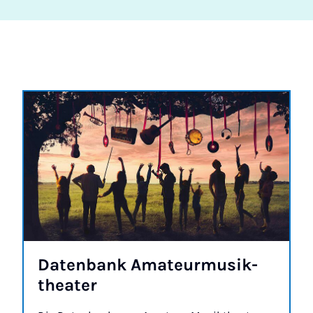
Da­ten­bank Ama­teur­mu­sik­
the­a­ter