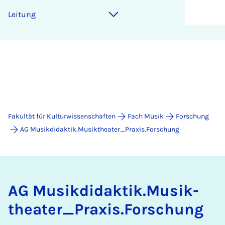
Lei­tung
Fakultät für Kulturwissenschaften
Fach Musik
Forschung
AG Musikdidaktik.Musiktheater_Praxis.Forschung
AG Mu­sik­di­dak­tik.Mu­sik­
the­a­ter_Pra­xis.For­schung