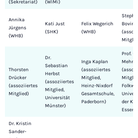
(Sekretariat)
(WiMi)
Steph
Annika
Kati Just
Felix Wegerich
Boving
Jürgens
(SHK)
(WHB)
(assozi
(WHB)
Mitglie
Prof. Gi
Dr.
Inga Kaplan
Mehme
Sebastian
Thorsten
(assoziiertes
(assozi
Herbst
Drücker
Mitglied,
Mitglie
(assoziiertes
(assoziiertes
Heinz-Nixdorf
Folkwa
Mitglied,
Mitglied)
Gesamtschule,
Univers
Universität
Paderborn)
der Kün
Münster)
Essen)
Dr. Kristin
Sander-