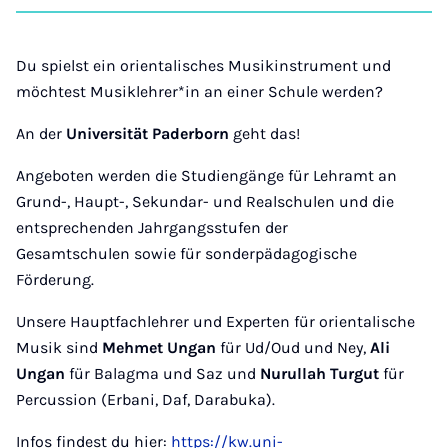
auf
auf
auf
auf
über
kopi
Instagram
Facebook
Xing
LinkedIn
E-
Mail
Du spielst ein orientalisches Musikinstrument und
möchtest Musiklehrer*in an einer Schule werden?
An der
Universität Paderborn
geht das!
Angeboten werden die Studiengänge für Lehramt an
Grund-, Haupt-, Sekundar- und Realschulen und die
entsprechenden Jahrgangsstufen der
Gesamtschulen sowie für sonderpädagogische
Förderung.
Unsere Hauptfachlehrer und Experten für orientalische
Musik sind
Mehmet Ungan
für Ud/Oud und Ney,
Ali
Ungan
für Balagma und Saz und
Nurullah Turgut
für
Percussion (Erbani, Daf, Darabuka).
Infos findest du hier:
https://kw.uni-