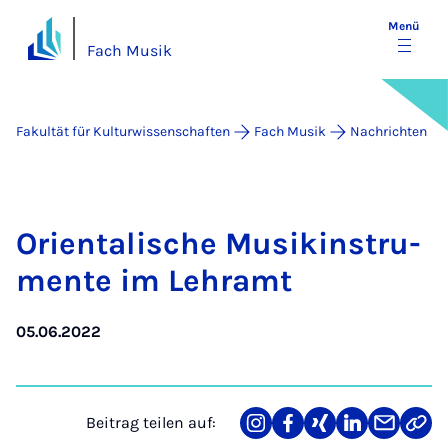
Menü
Fach Musik
Fakultät für Kulturwissenschaften
Fach Musik
Nachrichten
Ori­en­ta­li­sche Mu­sik­in­stru­
men­te im Lehr­amt
05.06.2022
Beitrag teilen auf:
Teilen
Teilen
Teilen
Teilen
Teilen
Link