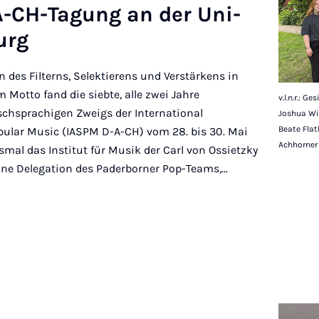
A-CH-Ta­gung an der Uni­
burg
n des Filterns, Selektierens und Verstärkens in
 Motto fand die siebte, alle zwei Jahre
v.l.n.r.: G
schsprachigen Zweigs der International
Joshua Wic
Beate Flat
opular Music (IASPM D-A-CH) vom 28. bis 30. Mai
Achhorner
smal das Institut für Musik der Carl von Ossietzky
eine Delegation des Paderborner Pop-Teams,…