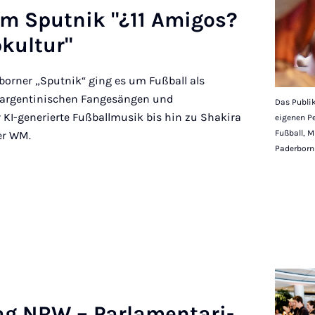
 im Sput­nik "¿11 Ami­gos?
kul­tur"
rborner „Sputnik“ ging es um Fußball als
 argentinischen Fangesängen und
Das Publik
 KI-generierte Fußballmusik bis hin zu Shakira
eigenen Pe
Fußball, M
er WM.
Paderborn
 NRW – Pa­r­la­men­ta­ri­