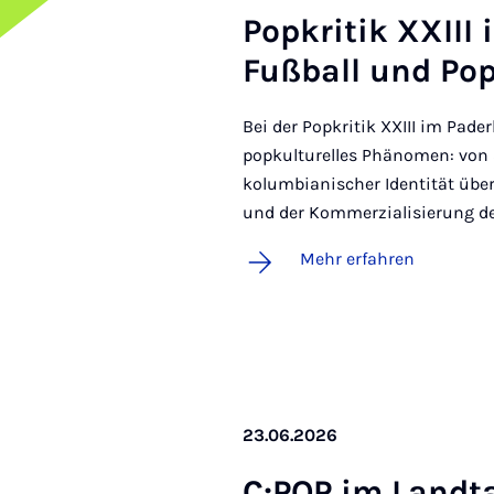
Pop­kri­tik XXIII
Fuß­ball und Pop­
Bei der Popkritik XXIII im Pade
popkulturelles Phänomen: von
kolumbianischer Identität über
und der Kommerzialisierung d
Mehr erfahren
23.06.2026
C:POP im Land­tag