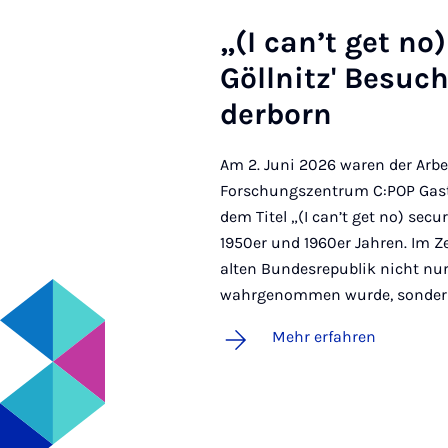
„(I can’t get no) s
Göll­nitz' Be­such
der­born
Am 2. Juni 2026 waren der Arbe
Forschungszentrum C:POP Gastg
dem Titel „(I can’t get no) sec
1950er und 1960er Jahren. Im Z
alten Bundesrepublik nicht nu
wahrgenommen wurde, sondern
Mehr erfahren