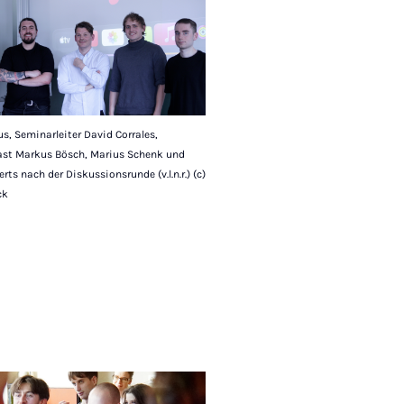
s, Seminarleiter David Corrales,
st Markus Bösch, Marius Schenk und
rts nach der Diskussionsrunde (v.l.n.r.) (c)
ck