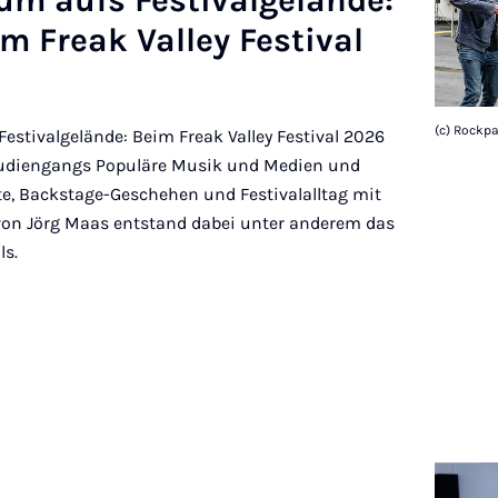
m aufs Fes­ti­val­ge­län­de:
m Freak Val­ley Fes­ti­val
(c) Rockp
stivalgelände: Beim Freak Valley Festival 2026
Studiengangs Populäre Musik und Medien und
, Backstage-Geschehen und Festivalalltag mit
 von Jörg Maas entstand dabei unter anderem das
ls.