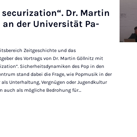
e­cu­ri­za­ti­on“. Dr. Mar­tin
 an der Uni­ver­si­tät Pa­
itsbereich Zeitgeschichte und das
eber des Vortrags von Dr. Martin Göllnitz mit
urization“. Sicherheitsdynamiken des Pop in den
entrum stand dabei die Frage, wie Popmusik in der
r als Unterhaltung, Vergnügen oder Jugendkultur
 auch als mögliche Bedrohung für…