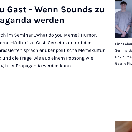
zu Gast - Wenn So­unds zu
­pa­gan­da wer­den
ösch im Seminar „What do you Meme? Humor,
ternet-Kultur“ zu Gast. Gemeinsam mit den
Finn Lohau
ressierten sprach er über politische Memekultur,
Seminarga
David Robe
k und die Frage, wie aus einem Popsong wie
Gesine Fli
digitaler Propaganda werden kann.