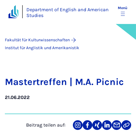
Menü
Department of English and American
Studies
Fakultät für Kulturwissenschaften
Institut für Anglistik und Amerikanistik
Mas­ter­tref­fen | M.A. Pic­nic
21.06.2022
Beitrag teilen auf:
Teilen
Teilen
Teilen
Teilen
Teilen
Link
auf
auf
auf
auf
über
kopi