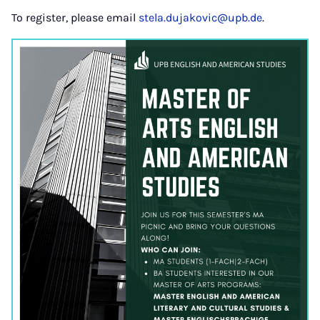
To register, please email
stela.dujakovic@upb.de
.