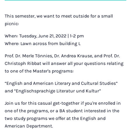
Instagram
Facebook
Xing
LinkedIn
E-
Mail
This semester, we want to meet outside for a small
picnic:
When: Tuesday, June 21, 2022 | 1-2 pm
Where: Lawn across from building L
Prof. Dr. Merle Tönnies, Dr. Andrea Krause, and Prof. Dr.
Christoph Ribbat will answer all your questions relating
to one of the Master's programs:
“English and American Literary and Cultural Studies”
and “Englischsprachige Literatur und Kultur”
Join us for this casual get-together if you're enrolled in
one of the programs, or a BA student interested in the
two study programs we offer at the English and
American Department.