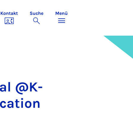
Kontakt
Suche
Menü
­nal @K­
ca­ti­on