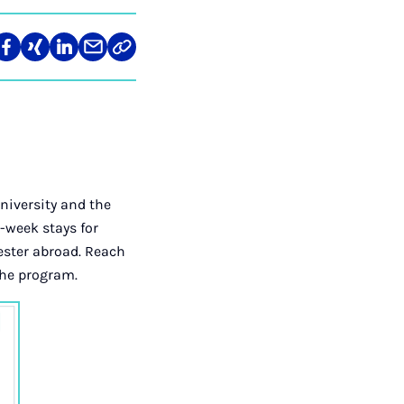
len
Teilen
Teilen
Teilen
Teilen
Link
auf
auf
auf
über
kopieren
tagram
Facebook
Xing
LinkedIn
E-
Mail
niversity and the
6-week stays for
ester abroad. Reach
the program.