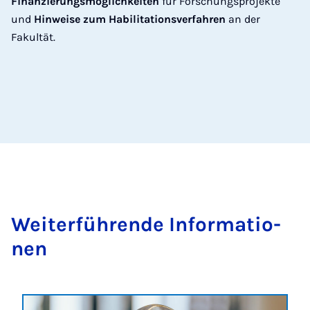
Finanzierungsmöglichkeiten
für Forschungsprojekte
und
Hinweise zum Habilitationsverfahren
an der
Fakultät.
Wei­ter­füh­ren­de In­for­ma­ti­o­
nen