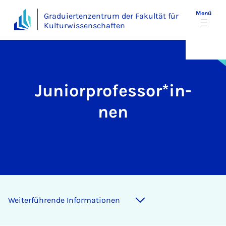
Menü
Graduiertenzentrum der Fakultät für
Kulturwissenschaften
Ju­­­­ni­o­r­pro­­­­fes­­­­sor*in­­­­
nen
Wei­ter­füh­ren­de In­for­ma­ti­o­nen