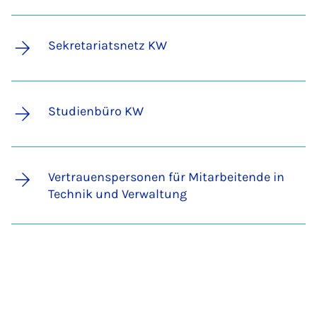
Se­kre­ta­ri­ats­netz KW
Stu­dien­bü­ro KW
Ver­trau­ens­per­so­nen für Mit­a­r­bei­ten­de in
Tech­nik und Ver­wal­tung