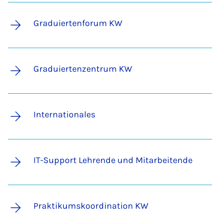
Gra­­du­ier­ten­­fo­rum KW
Gra­­du­ier­ten­­zen­trum KW
Internationales
IT-Sup­­port Leh­ren­­de und Mit­­a­r­­bei­ten­­de
Prak­ti­kums­ko­or­di­na­ti­on KW