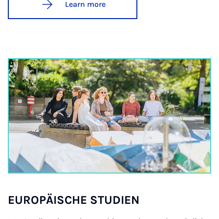
Learn more
EUROPÄIS­CHE STUD­I­EN