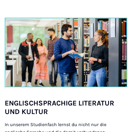
ENG­LISCHS­PRAC­HIGE LIT­ER­AT­UR
UND KUL­TUR
In unserem Studienfach lernst du nicht nur die