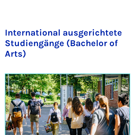
In­ter­na­tion­al aus­gerichtete
Stud­i­engänge (Bach­el­or of
Arts)