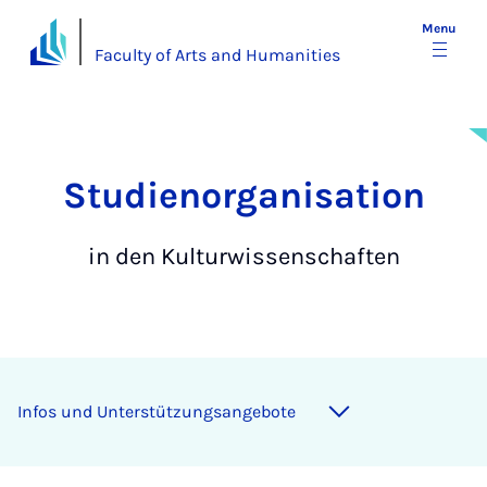
Menu
Faculty of Arts and Humanities
Stu­di­en­or­ga­n­i­sa­ti­on
in den Kulturwissenschaften
In­fos und Un­ter­stützung­sange­bote