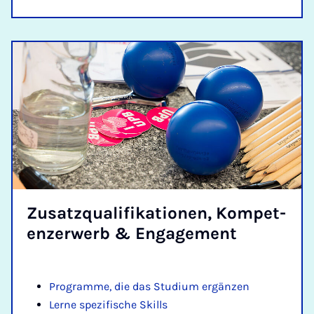
Zus­atzqual­i­fika­tion­en, Kom­pet­
en­zer­werb & En­gage­ment
Programme, die das Studium ergänzen
Lerne spezifische Skills