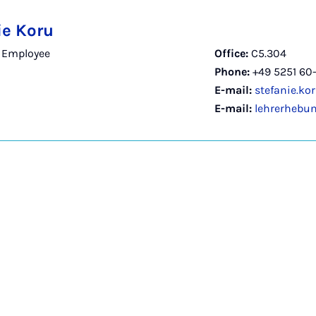
ie Koru
- Employee
Office:
C5.304
Phone:
+49 5251 60
E-mail:
stefanie.ko
E-mail:
lehrerhebu