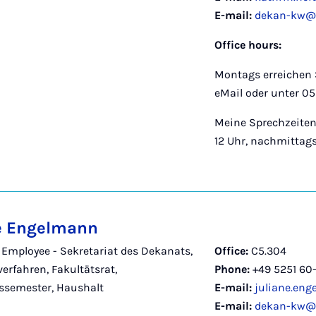
E-mail:
dekan-kw@
Office hours:
Montags erreichen 
eMail oder unter 05
Meine Sprechzeiten 
12 Uhr, nachmittag
e Engelmann
- Employee - Sekretariat des Dekanats,
Office:
C5.304
erfahren, Fakultätsrat,
Phone:
+49 5251 60
ssemester, Haushalt
E-mail:
juliane.en
E-mail:
dekan-kw@