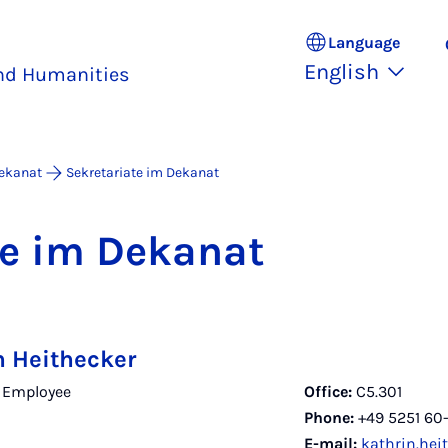
Language
English
and Humanities
ekanat
Sekretariate im Dekanat
ate im Dekanat
n Heithecker
- Employee
Office:
C5.301
Phone:
+49 5251 60
E-mail:
kathrin.he