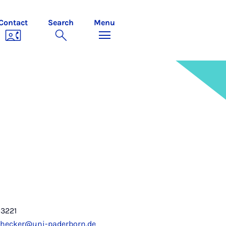
Contact
Search
Menu
-3221
ithecker@uni-paderborn.de