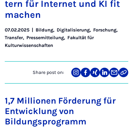
tern für In­ter­net und KI fit
machen
07.02.2025
|
Bildung
,
Digitalisierung
,
Forschung
,
Transfer
,
Pressemitteilung
,
Fakultät für
Kulturwissenschaften
Share post on:
Share
Teilen
Teilen
Teilen
Teilen
Link
on
auf
auf
auf
über
kopi
Instagram
Facebook
Xing
LinkedIn
E-
Mail
1,7 Millionen Förderung für
Entwicklung von
Bildungsprogramm