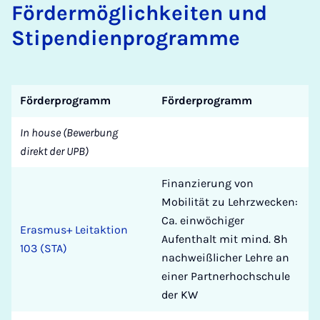
För­der­mög­lich­keiten und
Sti­pen­di­en­pro­gramme
Förderprogramm
Förderprogramm
In house (Bewerbung
direkt der UPB)
Finanzierung von
Mobilität zu Lehrzwecken:
Ca. einwöchiger
Erasmus+ Leitaktion
Aufenthalt mit mind. 8h
103 (STA)
nachweißlicher Lehre an
einer Partnerhochschule
der KW