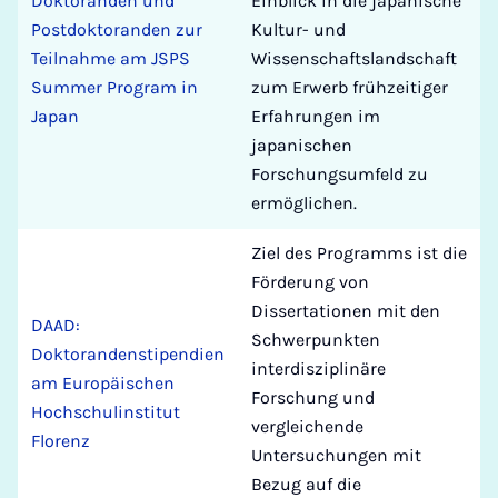
Doktoranden und
Einblick in die japanische
Postdoktoranden zur
Kultur- und
Teilnahme am JSPS
Wissenschaftslandschaft
Summer Program in
zum Erwerb frühzeitiger
Japan
Erfahrungen im
japanischen
Forschungsumfeld zu
ermöglichen.
Ziel des Programms ist die
Förderung von
Dissertationen mit den
DAAD:
Schwerpunkten
Doktorandenstipendien
interdisziplinäre
am Europäischen
Forschung und
Hochschulinstitut
vergleichende
Florenz
Untersuchungen mit
Bezug auf die